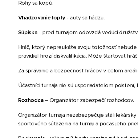
Rohy sa kopú.
Vhadzovanie lopty
-
auty sa hádžu.
Súpiska
- pred turnajom odovzdá vedúci družst
Hráč, ktorý nepreukáže svoju totožnosť nebude p
pravidiel hrozí diskvalifikácia. Môže štartovať hr
Za správanie a bezpečnosť hráčov v celom areáli 
Účastníci turnaja nie sú usporiadateľom poistení, hr
Rozhodca
– Organizátor zabezpečí rozhodcov.
Organizátor turnaja nezabezpečuje stáli lekárs
športového súťaženia na turnaji a počas jeho pri