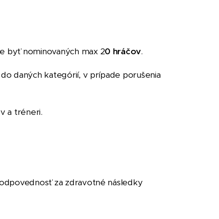
môže byť nominovaných max
2
0 hráčov
.
 do daných kategórií, v prípade porušenia
 a tréneri.
u zodpovednosť za zdravotné následky