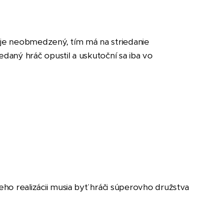
ní je neobmedzený, tím má na striedanie
edaný hráč opustil a uskutoční sa iba vo
jeho realizácii musia byť hráči súperovho družstva