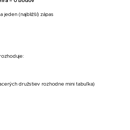
ehra = 0 bodov
 jeden (najbližší) zápas
 rozhoduje:
acerých družstiev rozhodne mini tabuľka)