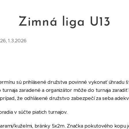
Zimná liga U13
026, 1.3.2026
termínu sú prihlásené družstva povinné vykonať úhradu 
turnaja zaradené a organizátor môže do turnaja zaradiť
 prípad, že odhlásené družstvo zabezpečí za seba adekv
adia v súčte piatich turnajov
.
iarami
/kuželmi
, bránky
5x2m
. Značka pokutového kopu 