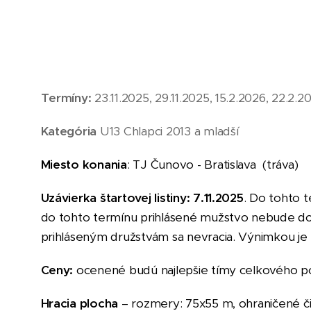
Termíny:
23.11.2025, 29.11.2025, 15.2.2026, 22.2.2
Kategória
U13 Chlapci 2013 a mladší
Miesto konania
:
TJ Čunovo - Bratislava (tráva)
Uzávierka štartovej listiny: 7
.11
.202
5
. Do tohto 
do tohto termínu prihlásené mužstvo nebude do 
prihláseným družstvám sa nevracia. Výnimkou je
Ceny:
ocenené budú najlepšie tímy celkového por
Hracia plocha
– rozmery:
75x55
m, ohraničené č