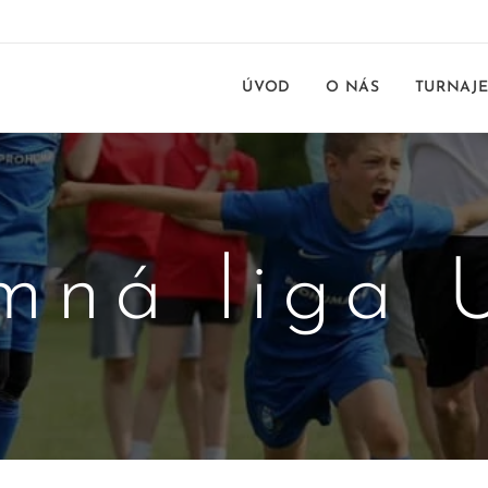
ÚVOD
O NÁS
TURNAJ
mná liga 