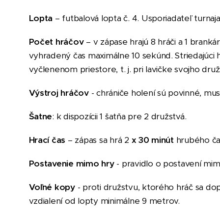
Lopta
– fut
b
alová lopta č.
4.
Usporiadateľ turnaja
Počet hráčov
– v zápase hrajú
8
hráči a 1 brank
vyhradený čas maximálne 10 sekúnd. Striedajúci hr
vyčlenenom priestore, t. j. pri lavičke svojho druž
Výstroj hráčov
- chrániče holení sú povinné,
mus
Šatne
: k dispozícii 1 šatňa pre 2 družstvá.
Hrací čas
– zápas sa hrá
2
x
30
minút
hrubého č
Postavenie mimo hry
- pravidlo o postavení mim
Voľné kopy
- proti družstvu, ktorého hráč sa dop
vzdialení od lopty minimálne
9
metr
ov
.