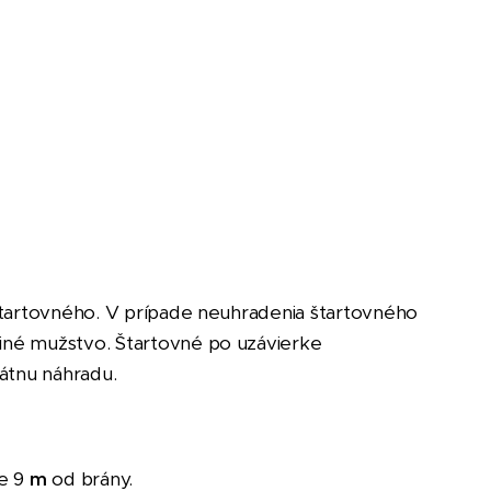
štartovného. V prípade neuhradenia štartovného
 iné mužstvo. Štartovné po uzávierke
átnu náhradu.
je
9
m
od brány.