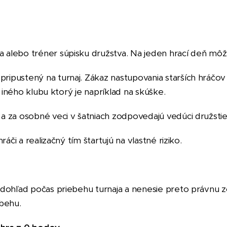
va alebo tréner súpisku družstva. Na jeden hrací deň 
ripustený na turnaj. Zákaz nastupovania starších hráčov
áč iného klubu ktorý je napríklad na skúške.
a za osobné veci v šatniach zodpovedajú vedúci družstiev
áči a realizačný tím štartujú na vlastné riziko.
ky dohľad počas priebehu turnaja a nenesie preto právn
ebehu.