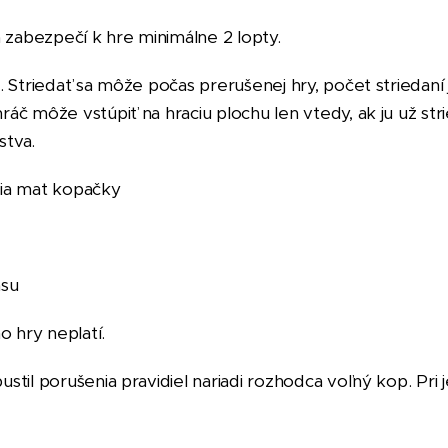
 zabezpečí k hre minimálne 2 lopty.
ár. Striedať sa môže počas prerušenej hry, počet strieda
áč môže vstúpiť na hraciu plochu len vtedy, ak ju už stri
stva.
ia mat kopačky
asu
o hry neplatí.
ustil porušenia pravidiel nariadi rozhodca voľný kop. Pri 