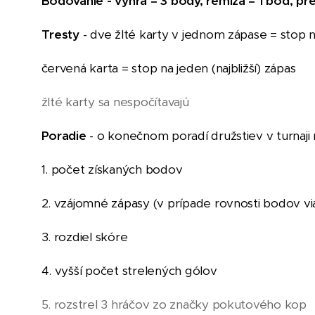
Bodovanie - výhra = 3 body, remíza = 1 bod, pr
Tresty
- dve žlté karty v jednom zápase = stop na
červená karta = stop na jeden (najbližší) zápas
žlté karty sa nespočítavajú
Poradie
- o konečnom poradí družstiev v turnaji
1. počet získaných bodov
2. vzájomné zápasy (v prípade rovnosti bodov vi
3. rozdiel skóre
4. vyšší počet strelených gólov
5. rozstrel 3 hráčov zo značky pokutového kop