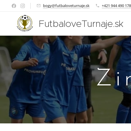
bogy@futbaloveturnaje.sk
+421 944 490 178
FutbaloveTurnaje.sk
Zi