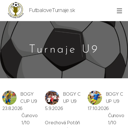
FutbaloveTurnaje.sk
Turnaje U9
BOGY
BOGY C
BOGY C
CUP U9
UP U9
UP U9
23.8.2026
5.9.2026
17.10.2026
Čunovo
Čunovo
1/10
Orechová Potôň
1/10