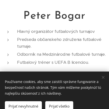
Peter Bogar
Hlavný organizátor futbalových turnajov
Predseda občianskeho združenia futbalové
turnaje.
Odborník na Medzinárodne futbalové turnaje.
Futbalový tréner s UEFA B licenciou.
Používame cookies, aby sme zaistili správne fungovanie a
bezpečnosť našich stránok. Tým vám môžeme poskytnúť tú
najlepšiu skúsenosť z ich návštevy.
Prijať nevyhnutné
Prijať všetko
FutbaloveTurnaje.sk