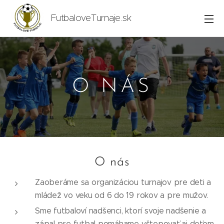
FutbaloveTurnaje.sk
O NÁS
O nás
Zaoberáme sa organizáciou turnajov pre deti a
mládež vo veku od 6 do 19 rokov a pre mužov.
Sme futbaloví nadšenci, ktorí svoje nadšenie a
zápal pre futbal pomáhame vštepovať aj deťom.