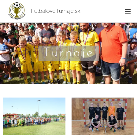
FutbaloveTurnaje.sk
Turnaje