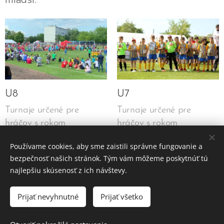
U8
U7
Turnaje určené pre
Turnaje určené pre
hráčov s rokom
hráčov s rokom
narodenia 2019 a mladší.
narodenia 2020 a
Používame cookies, aby sme zaistili správne fungovanie a
mladší.
bezpečnosť našich stránok. Tým vám môžeme poskytnúť tú
najlepšiu skúsenosť z ich návštevy.
Prijať nevyhnutné
Prijať všetko
FutbaloveTurnaje.sk
Vyhlásenie o ochrane súkromia
Cookies