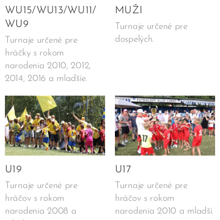
WU15/WU13/WU11/
MUŽI
WU9
Turnaje určené pre
dospelých.
Turnaje určené pre
hráčky s rokom
narodenia 2010, 2012,
2014, 2016 a mladšíe.
U19
U17
Turnaje určené pre
Turnaje určené pre
hráčov s rokom
hráčov s rokom
narodenia 2008 a
narodenia 2010 a mladší.