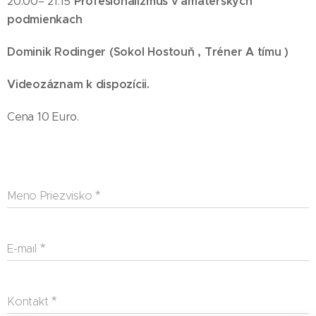
Profesionalizmus v amatérskych
20:00– 21:15
podmienkach
Dominik Rodinger (Sokol Hostouň , Tréner A tímu )
Videozáznam k dispozícii.
Cena 10 Euro.
Meno Priezvisko
E-mail
Kontakt