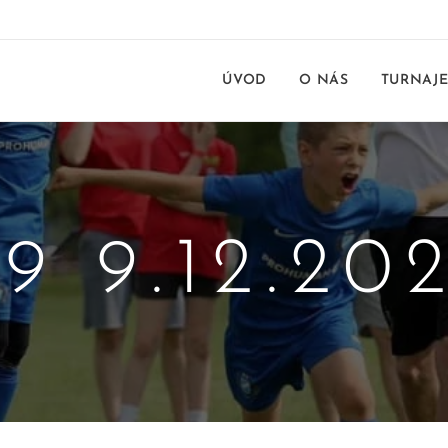
ÚVOD
O NÁS
TURNAJ
9 9.12.20