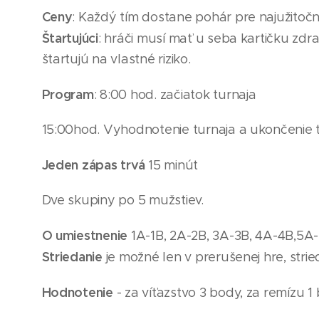
Ceny
: Každý tím dostane pohár pre najužitočne
Štartujúci
: hráči musí mať u seba kartičku zdra
štartujú na vlastné riziko.
Program
: 8:00 hod. začiatok turnaja
15
:00hod. Vyhodnotenie turnaja a ukončenie 
Jeden zápas trvá
15 minút
Dve skupiny po
5
mužst
iev
.
O umiestnenie
1A-1B, 2A-2B, 3A-3B, 4A-4B,
5A
Striedanie
je možné len v prerušenej hre, strie
Hodnotenie
- za víťazstvo 3 body, za remízu 1