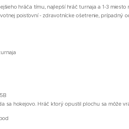
jšieho hráča tímu, najlepší hráč turnaja a 1-3 miesto
votnej poisťovní - zdravotnícke ošetrenie, prípadný od
turnaja
-5B
da sa hokejovo. Hráč ktorý opustil plochu sa môže vrát
 bod