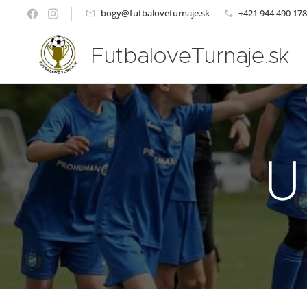
bogy@futbaloveturnaje.sk
+421 944 490 178
FutbaloveTurnaje.sk
U