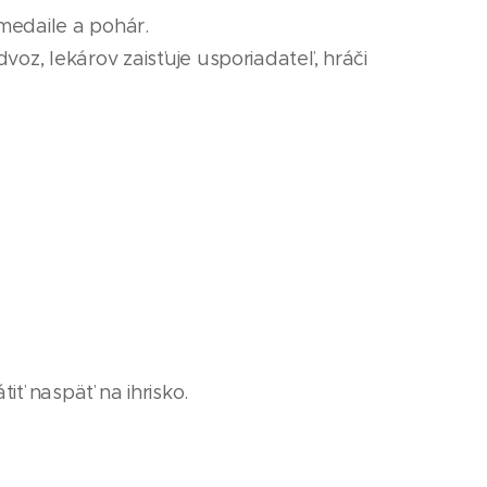
 medaile
a pohár
.
voz, lekárov zaisťuje usporiadateľ, hráči
iť naspäť na ihrisko.