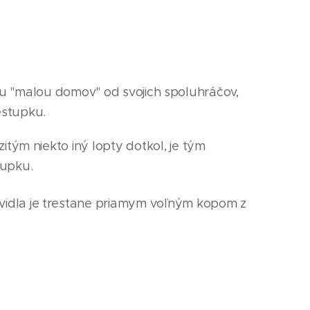
kou "malou domov" od svojich spoluhráčov,
estupku.
itým niekto iný lopty dotkol, je tým
stupku.
vidla je trestane priamym voľným kopom z