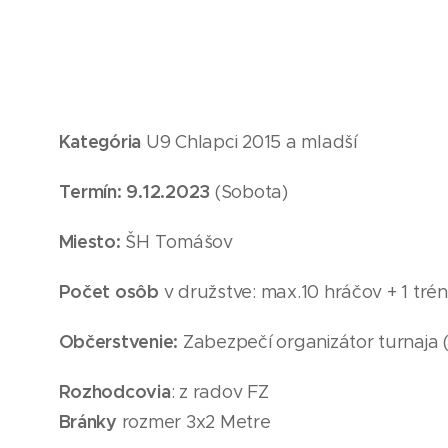
Kategória
U9
Chlapci 2015
a mladší
Termín: 9
.12
.2023
(Sobota
)
Miesto:
ŠH Tomášov
Počet osôb
v družstve: max.10 hráčov + 1 trén
Občerstvenie:
Zabezpečí organizátor turnaja 
Rozhodcovia
: z radov FZ
Bránky
rozmer 3x2 Metre