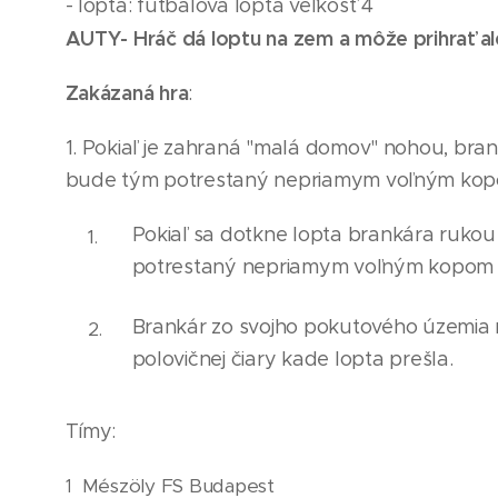
- lopta: futbalová lopta veľkosť 4
AUTY- Hráč dá loptu na zem a môže prihrať al
Zakázaná hra
:
1. Pokiaľ je zahraná "malá domov" nohou, bran
bude tým potrestaný nepriamym voľným kopom 
Pokiaľ sa dotkne lopta brankára rukou 
potrestaný nepr
i
amym voľným kopom z
Brankár zo svojho pokutového územia 
polovičnej čiary kade lopta prešla.
Tímy:
Mészöly FS Budapest 🇭🇺
1