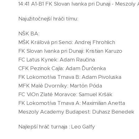
14:41 A1-B1 FK Slovan Ivanka pri Dunaji - Meszo
Najužitočnejší hráči tímu:
NŠK BA:
MŠK Kráľová pri Senci: Andrej Fhrohlich
FK Slovan Ivanka pri Dunaji: Kristian Karuzo
FC Latus Kynek: Adam Raučina
CFK Pezinok Cajla: Adam Ďurčenka
FK Lokomotíva Trnava B: Adam Pivoluska
MFK Malé Dvorníky: Martón Póda
FC ViOn Zlaté Moravce: Samuel Kršák
FK Lokomotíva Trnava A: Maximilian Anetta
Meszoly Academy Budapest: Duhasz Benedek
Najlepší hráč turnaja : Leo Galfy