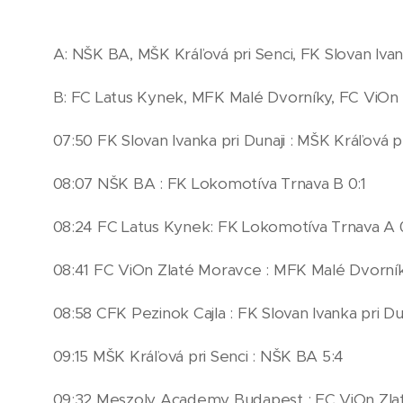
A: NŠK BA, MŠK Kráľová pri Senci, FK Slovan Ivan
B: FC Latus Kynek, MFK Malé Dvorníky, FC ViO
07:50 FK Slovan Ivanka pri Dunaji : MŠK Kráľová pr
08:07 NŠK BA : FK Lokomotíva Trnava B 0:1
08:24 FC Latus Kynek: FK Lokomotíva Trnava A 
08:41 FC ViOn Zlaté Moravce : MFK Malé Dvorník
08:58 CFK Pezinok Cajla : FK Slovan Ivanka pri Dun
09:15 MŠK Kráľová pri Senci : NŠK BA 5:4
09:32 Meszoly Academy Budapest : FC ViOn Zla