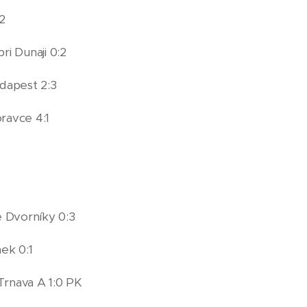
2
ri Dunaji 0:2
dapest 2:3
ravce 4:1
 Dvorníky 0:3
ek 0:1
Trnava A 1:0 PK