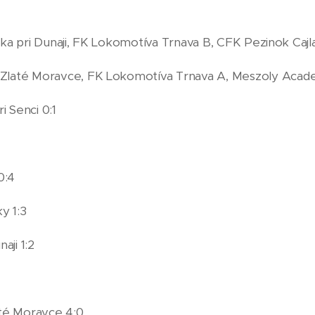
ka pri Dunaji, FK Lokomotíva Trnava B, CFK Pezinok Cajl
n Zlaté Moravce, FK Lokomotíva Trnava A, Meszoly Aca
i Senci 0:1
0:4
y 1:3
aji 1:2
té Moravce 4:0