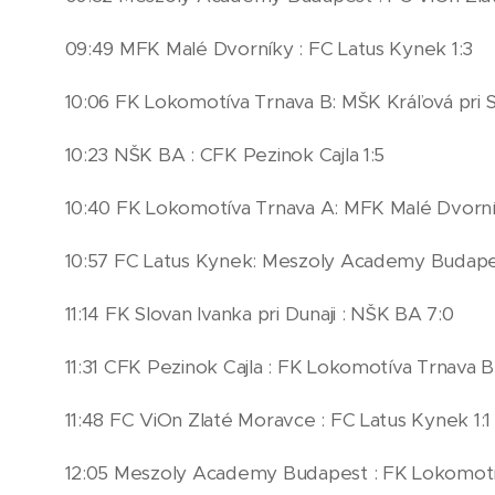
09:49 MFK Malé Dvorníky : FC Latus Kynek 1:3
10:06 FK Lokomotíva Trnava B: MŠK Kráľová pri S
10:23 NŠK BA : CFK Pezinok Cajla 1:5
10:40 FK Lokomotíva Trnava A: MFK Malé Dvorní
10:57 FC Latus Kynek: Meszoly Academy Budape
11:14 FK Slovan Ivanka pri Dunaji : NŠK BA 7:0
11:31 CFK Pezinok Cajla : FK Lokomotíva Trnava B
11:48 FC ViOn Zlaté Moravce : FC Latus Kynek 1:1
12:05 Meszoly Academy Budapest : FK Lokomotí