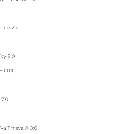
enci 2:2
ky 5:0
st 0:1
 7:0
va Trnava A 3:0