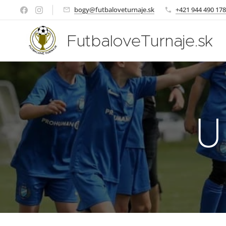
bogy@futbaloveturnaje.sk
+421 944 490 178
FutbaloveTurnaje.sk
U