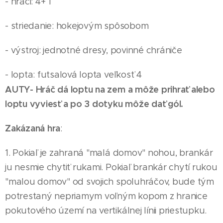
- hráči: 4+ 1
- striedanie: hokejovým spôsobom
- výstroj: jednotné dresy, povinné chrániče
- lopta: futsalová lopta veľkosť 4
AUTY- Hráč dá loptu na zem a môže prihrať alebo
loptu vyviesť a po 3 dotyku môže dať gól.
Zakázaná hra
:
1. Pokiaľ je zahraná "malá domov" nohou, brankár
ju nesmie chytiť rukami. Pokiaľ brankár chytí rukou
"malou domov" od svojich spoluhráčov, bude tým
potrestaný nepriamym voľným kopom z hranice
pokutového území na vertikálnej línii priestupku.