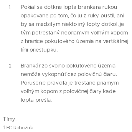
Pokiaľ sa dotkne lopta brankára rukou
opakovane po tom, čo ju z ruky pustil, ani
by sa medzitým niekto iný lopty dotkol, je
tým potrestaný nepr
i
amym voľným kopom
z hranice pokutového územ
i
a na vertikálnej
línii priestupku.
Brankár zo svojho pokutového územia
nemôže vykopnúť cez polovičnú čiaru.
Porušenie pravidla je trestane priamym
voľným kopom z polovičnej čiary kade
lopta prešla.
Tímy:
1
FC Rohožník