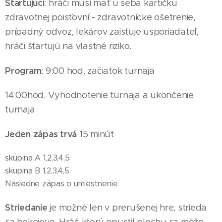
Štartujúci
: hráči musí mať u seba kartičku
zdravotnej poisťovní - zdravotnícke ošetrenie,
prípadný odvoz, lekárov zaisťuje usporiadateľ,
hráči štartujú na vlastné riziko.
Program
: 9:00 hod. začiatok turnaja
14
:00hod. Vyhodnotenie turnaja a ukončenie
turnaja
Jeden zápas trvá
15 minút
skupina A 1,2,3,4,5
skupina B 1,2,3,4,5
Následne zápas o umiestnenie
Striedanie
je možné len v prerušenej hre, strieda