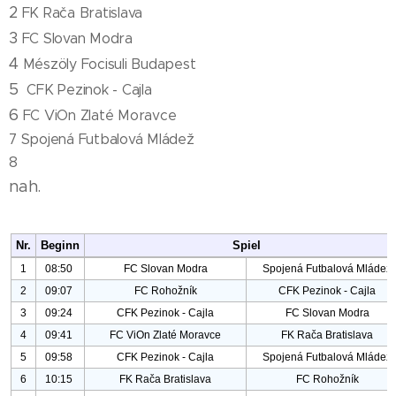
2
FK Rača Bratislava
3
FC Slovan Modra
4
Mészöly Focisuli Budapest
🇭🇺
5
CFK Pezinok - Cajla
6
FC ViOn Zlaté Moravce
7 Spojená Futbalová Mládež
8
nah.