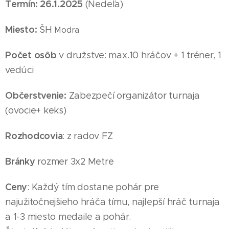
Termín: 26
.1
.2025
(Nedeľa
)
Miesto:
ŠH
Modra
Počet osôb
v družstve: max.10 hráčov + 1 tréner, 1
vedúci
Občerstvenie:
Zabezpečí organizátor turnaja
(ovocie+ keks)
Rozhodcovia
: z radov FZ
Bránky
rozmer 3x2 Metre
Ceny
: Každý tím dostane pohár pre
najužitočnejšieho hráča tímu, najlepší hráč turnaja
a 1-3 miesto medaile
a pohár
.