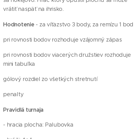
sa hokejovo. Hráč ktorý opustil plochu sa môže
vrátiť naspäť na ihrisko.
Hodnotenie
- za víťazstvo 3 body, za remízu 1 bod
pri rovnosti bodov rozhoduje vzájomný zápas
pri rovnosti bodov viacerých družstiev rozhoduje
mini tabuľka
gólový rozdiel zo všetkých stretnutí
penalty
Pravidlá turnaja
- hracia plocha: Palubovka