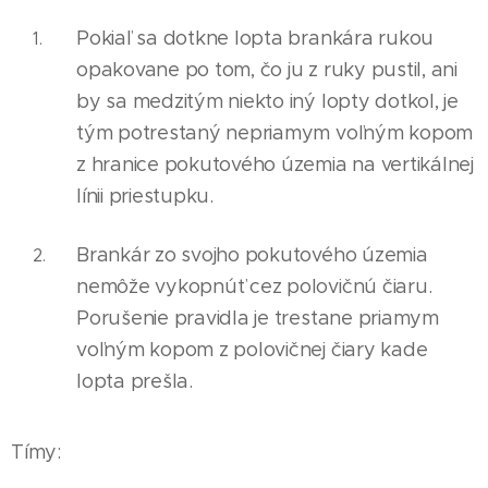
Pokiaľ sa dotkne lopta brankára rukou
opakovane po tom, čo ju z ruky pustil, ani
by sa medzitým niekto iný lopty dotkol, je
tým potrestaný nepr
i
amym voľným kopom
z hranice pokutového územ
i
a na vertikálnej
línii priestupku.
Brankár zo svojho pokutového územia
nemôže vykopnúť cez polovičnú čiaru.
Porušenie pravidla je trestane priamym
voľným kopom z polovičnej čiary kade
lopta prešla.
Tímy: