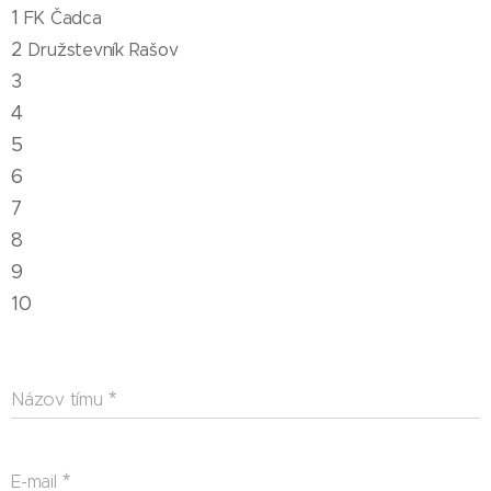
1
FK Čadca
2
Družstevník Rašov
3
4
5
6
7
8
9
10
Názov tímu
E-mail