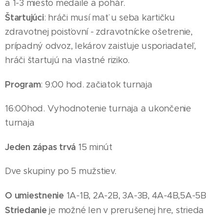
a 1-3 miesto medaile
a pohár
.
Štartujúci
: hráči musí mať u seba kartičku
zdravotnej poisťovní - zdravotnícke ošetrenie,
prípadný odvoz, lekárov zaisťuje usporiadateľ,
hráči štartujú na vlastné riziko.
Program
: 9:00 hod. začiatok turnaja
16
:00hod. Vyhodnotenie turnaja a ukončenie
turnaja
Jeden zápas trvá
15 minút
Dve skupiny po
5
mužst
iev
.
O umiestnenie
1A-1B, 2A-2B, 3A-3B, 4A-4B,
5A-5B
Striedanie
je možné len v prerušenej hre, strieda