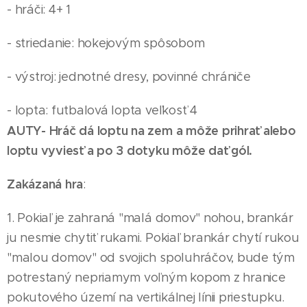
- hráči: 4+ 1
- striedanie: hokejovým spôsobom
- výstroj: jednotné dresy, povinné chrániče
- lopta: futbalová lopta veľkosť 4
AUTY- Hráč dá loptu na zem a môže prihrať alebo
loptu vyviesť a po 3 dotyku môže dať gól.
Zakázaná hra
:
1. Pokiaľ je zahraná "malá domov" nohou, brankár
ju nesmie chytiť rukami. Pokiaľ brankár chytí rukou
"malou domov" od svojich spoluhráčov, bude tým
potrestaný nepriamym voľným kopom z hranice
pokutového území na vertikálnej línii priestupku.