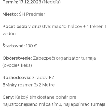
Termín: 17
.12
.2023
(Nedeľa
)
Miesto:
ŠH Predmier
Počet osôb
v družstve: max.10 hráčov + 1 tréner, 1
vedúci
Štartovné:
130 €
Občerstvenie:
Zabezpečí organizátor turnaja
(ovocie+ keks)
Rozhodcovia
: z radov FZ
Bránky
rozmer 3x2 Metre
Ceny
: Každý tím dostane pohár pre
najužitočnejšieho hráča tímu, najlepší hráč turnaja