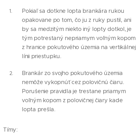
Pokiaľ sa dotkne lopta brankára rukou
opakovane po tom, čo ju z ruky pustil, ani
by sa medzitým niekto iný lopty dotkol, je
tým potrestaný nepr
i
amym voľným kopom
z hranice pokutového územ
i
a na vertikálnej
línii priestupku.
Brankár zo svojho pokutového územia
nemôže vykopnúť cez polovičnú čiaru.
Porušenie pravidla je trestane priamym
voľným kopom z polovičnej čiary kade
lopta prešla.
Tímy: