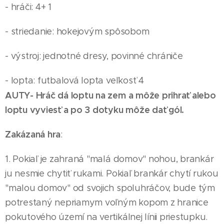
- hráči: 4+ 1
- striedanie: hokejovým spôsobom
- výstroj: jednotné dresy, povinné chrániče
- lopta: futbalová lopta veľkosť 4
AUTY- Hráč dá loptu na zem a môže prihrať alebo
loptu vyviesť a po 3 dotyku môže dať gól.
Zakázaná hra
:
1. Pokiaľ je zahraná "malá domov" nohou, brankár
ju nesmie chytiť rukami. Pokiaľ brankár chytí rukou
"malou domov" od svojich spoluhráčov, bude tým
potrestaný nepriamym voľným kopom z hranice
pokutového území na vertikálnej línii priestupku.