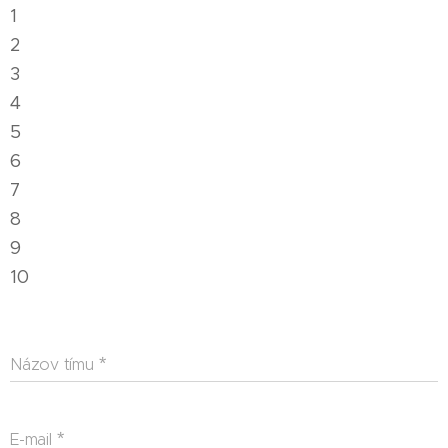
1
2
3
4
5
6
7
8
9
10
Názov tímu
E-mail