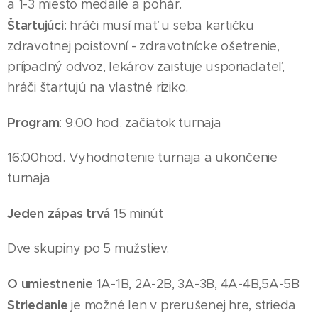
a 1-3 miesto medaile
a pohár
.
Štartujúci
: hráči musí mať u seba kartičku
zdravotnej poisťovní - zdravotnícke ošetrenie,
prípadný odvoz, lekárov zaisťuje usporiadateľ,
hráči štartujú na vlastné riziko.
Program
: 9:00 hod. začiatok turnaja
16
:00hod. Vyhodnotenie turnaja a ukončenie
turnaja
Jeden zápas trvá
15 minút
Dve skupiny po
5
mužst
iev
.
O umiestnenie
1A-1B, 2A-2B, 3A-3B, 4A-4B,
5A-5B
Striedanie
je možné len v prerušenej hre, strieda