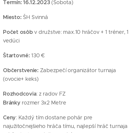
Termín: 16
.12
.2023
(Sobota
)
Miesto:
ŠH Svinná
Počet osôb
v družstve: max.10 hráčov + 1 tréner, 1
vedúci
Štartovné:
130 €
Občerstvenie:
Zabezpečí organizátor turnaja
(ovocie+ keks)
Rozhodcovia
: z radov FZ
Bránky
rozmer 3x2 Metre
Ceny
: Každý tím dostane pohár pre
najužitočnejšieho hráča tímu, najlepší hráč turnaja