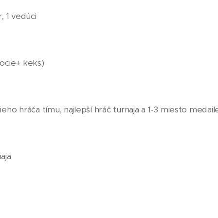
, 1 vedúci
ocie+ keks)
eho hráča tímu, najlepší hráč turnaja a 1-3 miesto medail
aja