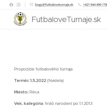
bogy@futbaloveturnaje.sk
+421 944 490 178
FutbaloveTurnaje.sk
Propozície futbalového turnaja
Termín: 1.5.2022
(Nedela)
Miesto:
Réca
Vek. kategória
: hráči narodení po 1.1.2013