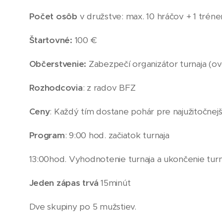
Počet osôb
v družstve: max. 10 hráčov + 1 tréner
Štartovné:
100 €
Občerstvenie:
Zabezpečí organizátor turnaja (ov
Rozhodcovia
: z radov BFZ
Ceny
: Každý tím dostane pohár pre najužitočnejši
Program
: 9:00 hod. začiatok turnaja
13:00hod. Vyhodnotenie turnaja a ukončenie turn
Jeden zápas trvá
15minút
Dve skupiny po 5 mužstiev.