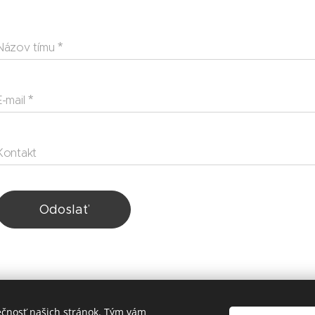
Názov tímu
E-mail
Kontakt
Odoslať
FutbaloveTurnaje.sk
ečnosť našich stránok. Tým vám