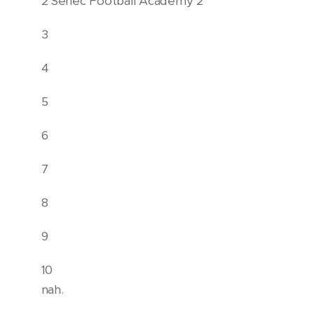
2 Senec Football Academy 2
3
4
5
6
7
8
9
10
nah.