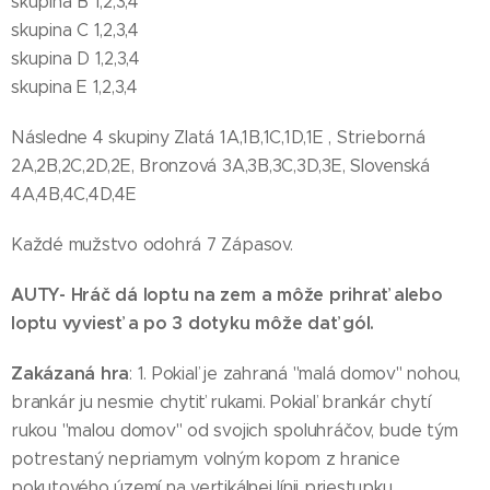
skupina B 1,2,3,4
skupina C 1,2,3,4
skupina D 1,2,3,4
skupina E 1,2,3,4
Následne 4 skupiny Zlatá 1A,1B,1C,1D,1E , Strieborná
2A,2B,2C,2D,2E, Bronzová 3A,3B,3C,3D,3E, Slovenská
4A,4B,4C,4D,4E
Každé mužstvo odohrá 7 Zápasov.
AUTY
- Hráč dá loptu na zem a môže prihrať alebo
loptu vyviesť a po 3 dotyku môže dať gól.
Zakázaná hra
: 1. Pokiaľ je zahraná "malá domov" nohou,
brankár ju nesmie chytiť rukami. Pokiaľ brankár chytí
rukou "malou domov" od svojich spoluhráčov, bude tým
potrestaný nepriamym volným kopom z hranice
pokutového území na vertikálnej línii priestupku.