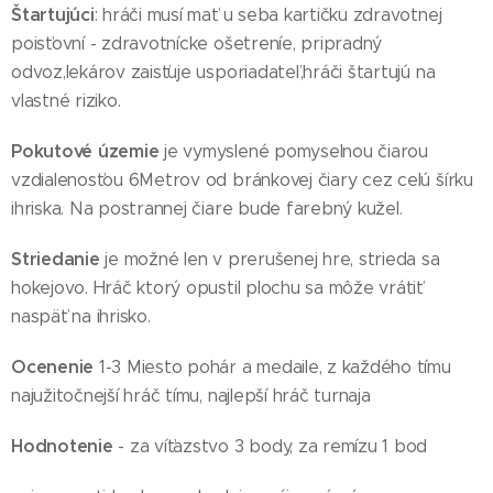
Štartujúci
: hráči musí mať u seba kartičku zdravotnej
poisťovní - zdravotnícke ošetreníe, pripradný
odvoz,lekárov zaisťuje usporiadateľ,hráči štartujú na
vlastné riziko.
Pokutové územie
je vymyslené pomyselnou čiarou
vzdialenosťou 6Metrov od bránkovej čiary cez celú šírku
ihriska. Na postrannej čiare bude farebný kužel.
Striedanie
je možné len v prerušenej hre, strieda sa
hokejovo. Hráč ktorý opustil plochu sa môže vrátiť
naspäť na ihrisko.
Ocenenie
1-3 Miesto pohár a medaile, z každého tímu
najužitočnejší hráč tímu, najlepší hráč turnaja
Hodnotenie
- za víťazstvo 3 body, za remízu 1 bod