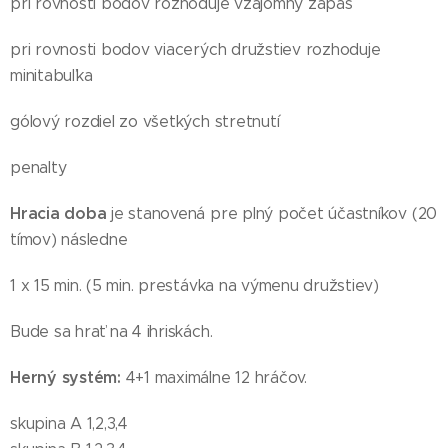
pri rovnosti bodov rozhoduje vzájomný zápas
pri rovnosti bodov viacerých družstiev rozhoduje
minitabuľka
gólový rozdiel zo všetkých stretnutí
penalty
Hracia doba
je stanovená pre plný počet účastníkov (20
tímov) následne
1 x 15 min. (5 min. prestávka na výmenu družstiev)
Bude sa hrať na 4 ihriskách.
Herný systém:
4+1 maximálne 12 hráčov.
skupina A 1,2,3,4