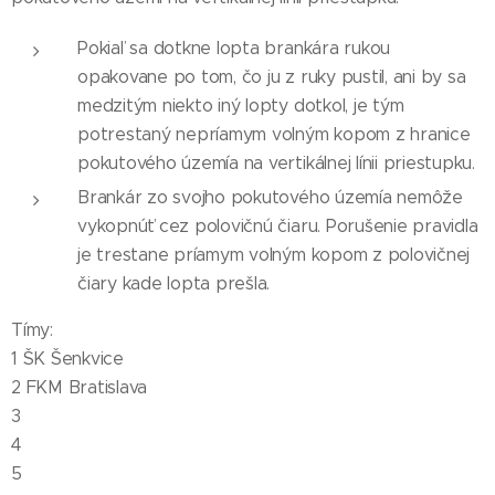
Pokiaľ sa dotkne lopta brankára rukou
opakovane po tom, čo ju z ruky pustil, ani by sa
medzitým niekto iný lopty dotkol, je tým
potrestaný nepríamym volným kopom z hranice
pokutového územía na vertikálnej línii priestupku.
Brankár zo svojho pokutového územía nemôže
vykopnúť cez polovičnú čiaru. Porušenie pravidla
je trestane príamym volným kopom z polovičnej
čiary kade lopta prešla.
Tímy:
1 ŠK Šenkvice
2 FKM Bratislava
3
4
5