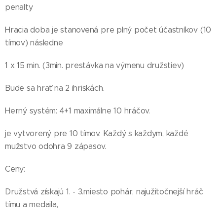
penalty
Hracia doba je stanovená pre plný počet účastníkov (10
tímov) následne
1 x 15 min. (3min. prestávka na výmenu družstiev)
Bude sa hrať na 2 ihriskách.
Herný systém: 4+1 maximálne 10 hráčov.
je vytvorený pre 10 tímov. Každý s každym, každé
mužstvo odohra 9 zápasov.
Ceny:
Družstvá získajú 1. - 3.miesto pohár, najužitočnejší hráč
tímu a medaila,