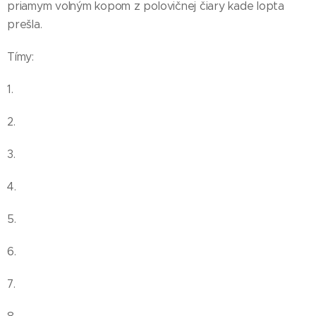
priamym volným kopom z polovičnej čiary kade lopta
prešla.
Tímy:
1.
2.
3.
4.
5.
6.
7.