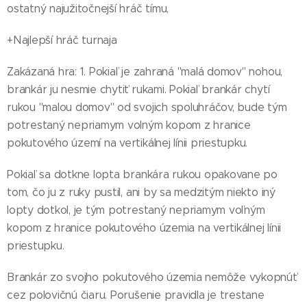
ostatný najužitočnejší hráč tímu,
+Najlepší hráč turnaja
Zakázaná hra: 1. Pokiaľ je zahraná "malá domov" nohou,
brankár ju nesmie chytiť rukami. Pokiaľ brankár chytí
rukou "malou domov" od svojich spoluhráčov, bude tým
potrestaný nepriamym volným kopom z hranice
pokutového území na vertikálnej línii priestupku.
Pokiaľ sa dotkne lopta brankára rukou opakovane po
tom, čo ju z ruky pustil, ani by sa medzitým niekto iný
lopty dotkol, je tým potrestaný nepriamym voľným
kopom z hranice pokutového územia na vertikálnej línii
priestupku.
Brankár zo svojho pokutového územia nemôže vykopnúť
cez polovičnú čiaru. Porušenie pravidla je trestane