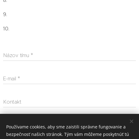
8.
9.
10.
Názov tímu
E-mail
Kontakt
Odoslať
Používame cookies, aby sme zaistili správne fungovanie a
bezpečnosť našich stránok. Tým vám môžeme poskytnúť tú