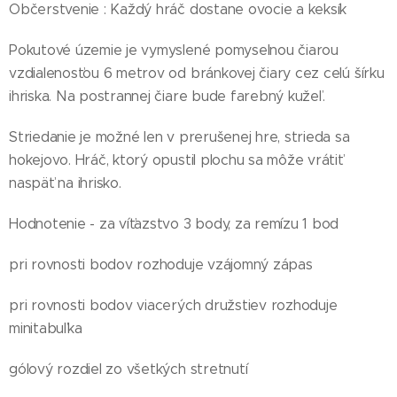
Občerstvenie : Každý hráč dostane ovocie a keksík
Pokutové územie je vymyslené pomyselnou čiarou
vzdialenosťou 6 metrov od bránkovej čiary cez celú šírku
ihriska. Na postrannej čiare bude farebný kužeľ.
Striedanie je možné len v prerušenej hre, strieda sa
hokejovo. Hráč, ktorý opustil plochu sa môže vrátiť
naspäť na ihrisko.
Hodnotenie - za víťazstvo 3 body, za remízu 1 bod
pri rovnosti bodov rozhoduje vzájomný zápas
pri rovnosti bodov viacerých družstiev rozhoduje
minitabuľka
gólový rozdiel zo všetkých stretnutí