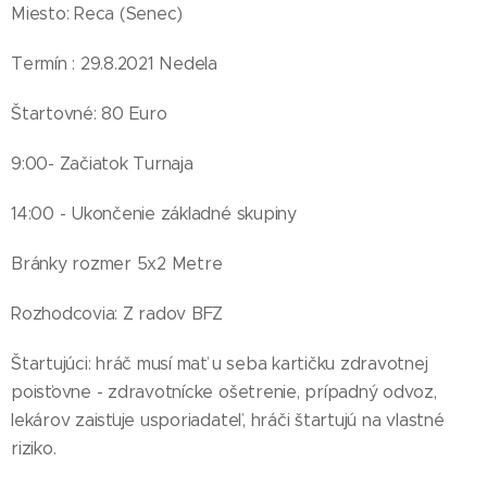
Miesto: Reca (Senec)
Termín : 29.8.2021 Nedela
Štartovné: 80 Euro
9:00- Začiatok Turnaja
14:00 - Ukončenie základné skupiny
Bránky rozmer 5x2 Metre
Rozhodcovia: Z radov BFZ
Štartujúci: hráč musí mať u seba kartičku zdravotnej
poisťovne - zdravotnícke ošetrenie, prípadný odvoz,
lekárov zaisťuje usporiadateľ, hráči štartujú na vlastné
riziko.