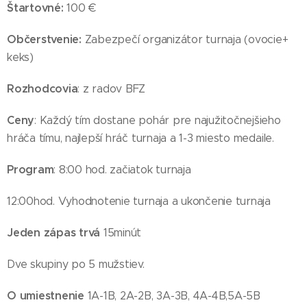
Štartovné:
100 €
Občerstvenie:
Zabezpečí organizátor turnaja (ovocie+
keks)
Rozhodcovia
: z radov BFZ
Ceny
: Každý tím dostane pohár pre najužitočnejšieho
hráča tímu, najlepší hráč turnaja a 1-3 miesto medaile.
Program
: 8:00 hod. začiatok turnaja
12:00hod. Vyhodnotenie turnaja a ukončenie turnaja
Jeden zápas trvá
15minút
Dve skupiny po 5 mužstiev.
O umiestnenie
1A-1B, 2A-2B, 3A-3B, 4A-4B,5A-5B