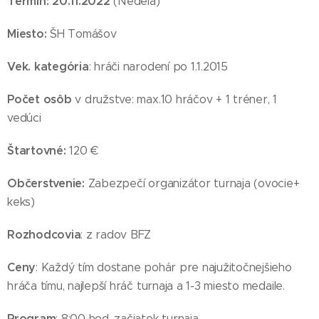
Termín: 20.11.2022
(Nedela)
Miesto:
ŠH Tomášov
Vek. kategória
: hráči narodení po 1.1.2015
Počet osôb
v družstve: max.10 hráčov + 1 tréner, 1
vedúci
Štartovné:
120 €
Občerstvenie:
Zabezpečí organizátor turnaja (ovocie+
keks)
Rozhodcovia
: z radov BFZ
Ceny
: Každý tím dostane pohár pre najužitočnejšieho
hráča tímu, najlepší hráč turnaja a 1-3 miesto medaile.
Program
: 8:00 hod. začiatok turnaja