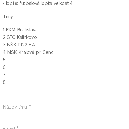
- lopta: futbalová lopta veľkosť 4
Tímy:
1 FKM Bratislava
2 SFC Kalinkovo
3 NŠK 1922 BA
4 MŠK Kralová pri Senci
5
6
7
8
Názov tímu
E-mail