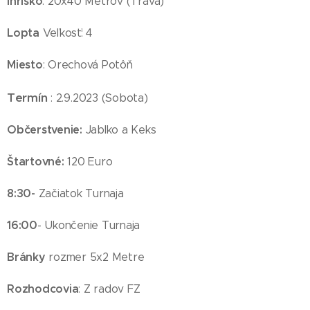
Ihrisko
: 20x40 Metrov (Tráva)
Lopta
Veľkosť: 4
Miesto
: Orechová Potôň
Termín
: 2.9.2023 (Sobota)
Občerstvenie:
Jablko a Keks
Štartovné:
120 Euro
8:30-
Začiatok Turnaja
16:00
- Ukončenie Turnaja
Bránky
rozmer 5x2 Metre
Rozhodcovia
: Z radov FZ