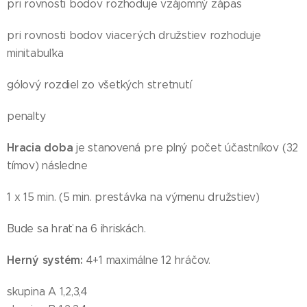
pri rovnosti bodov rozhoduje vzájomný zápas
pri rovnosti bodov viacerých družstiev rozhoduje
minitabuľka
gólový rozdiel zo všetkých stretnutí
penalty
Hracia doba
je stanovená pre plný počet účastníkov (32
tímov) následne
1 x 15 min. (5 min. prestávka na výmenu družstiev)
Bude sa hrať na 6 ihriskách.
Herný systém:
4+1 maximálne 12 hráčov.
skupina A 1,2,3,4