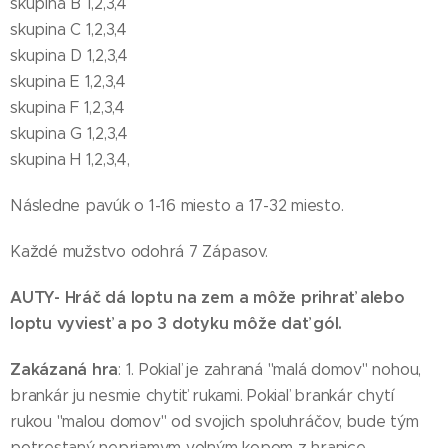
skupina B 1,2,3,4
skupina C 1,2,3,4
skupina D 1,2,3,4
skupina E 1,2,3,4
skupina F 1,2,3,4
skupina G 1,2,3,4
skupina H 1,2,3,4,
Následne pavúk o 1-16 miesto a 17-32 miesto.
Každé mužstvo odohrá 7 Zápasov.
AUTY
- Hráč dá loptu na zem a môže prihrať alebo
loptu vyviesť a po 3 dotyku môže dať gól.
Zakázaná hra
: 1. Pokiaľ je zahraná "malá domov" nohou,
brankár ju nesmie chytiť rukami. Pokiaľ brankár chytí
rukou "malou domov" od svojich spoluhráčov, bude tým
potrestaný nepriamym volným kopom z hranice