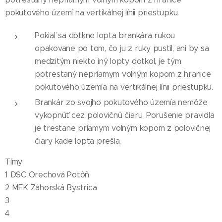
pokutového území na vertikálnej línii priestupku.
Pokiaľ sa dotkne lopta brankára rukou
opakovane po tom, čo ju z ruky pustil, ani by sa
medzitým niekto iný lopty dotkol, je tým
potrestaný nepríamym volným kopom z hranice
pokutového územía na vertikálnej línii priestupku.
Brankár zo svojho pokutového územía nemôže
vykopnúť cez polovičnú čiaru. Porušenie pravidla
je trestane príamym volným kopom z polovičnej
čiary kade lopta prešla.
Tímy:
1 DSC Orechová Potôň
2 MFK Záhorská Bystrica
3
4