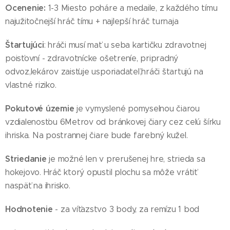
Ocenenie:
1-3 Miesto poháre a medaile, z každého tímu
najužitočnejší hráč tímu + najlepší hráč turnaja
Štartujúci
: hráči musí mať u seba kartičku zdravotnej
poisťovní - zdravotnícke ošetreníe, pripradný
odvoz,lekárov zaisťuje usporiadateľ,hráči štartujú na
vlastné riziko.
Pokutové územie
je vymyslené pomyselnou čiarou
vzdialenosťou 6Metrov od bránkovej čiary cez celú šírku
ihriska. Na postrannej čiare bude farebný kužel.
Striedanie
je možné len v prerušenej hre, strieda sa
hokejovo. Hráč ktorý opustil plochu sa môže vrátiť
naspäť na ihrisko.
Hodnotenie
- za víťazstvo 3 body, za remízu 1 bod