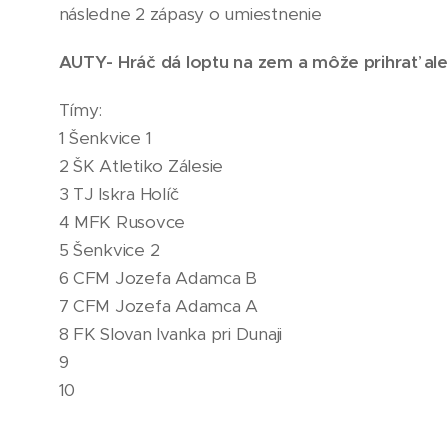
následne 2 zápasy o umiestnenie
AUTY- Hráč dá loptu na zem a môže prihrať ale
Tímy:
1 Šenkvice 1
2 ŠK Atletiko Zálesie
3 TJ Iskra Holíč
4 MFK Rusovce
5 Šenkvice 2
6 CFM Jozefa Adamca B
7 CFM Jozefa Adamca A
8 FK Slovan Ivanka pri Dunaji
9
10