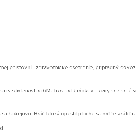
tnej poisťovní - zdravotnícke ošetreníe, pripradný odvoz,l
u vzdialenosťou 6Metrov od bránkovej čiary cez celú šír
 sa hokejovo. Hráč ktorý opustil plochu sa môže vrátiť na
od