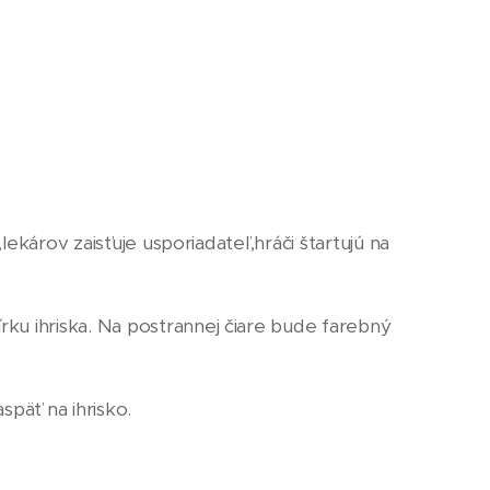
ekárov zaisťuje usporiadateľ,hráči štartujú na
ku ihriska. Na postrannej čiare bude farebný
späť na ihrisko.