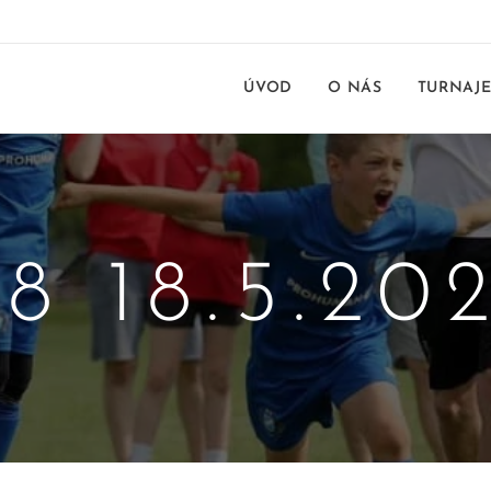
ÚVOD
O NÁS
TURNAJ
8 18.5.20