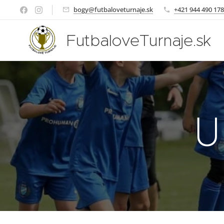
bogy@futbaloveturnaje.sk
+421 944 490 178
FutbaloveTurnaje.sk
U