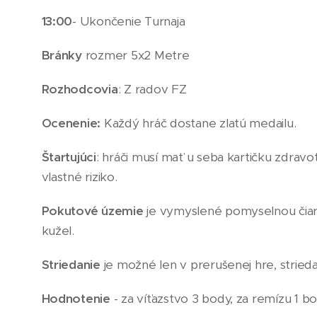
13:00
- Ukončenie Turnaja
Bránky
rozmer 5x2 Metre
Rozhodcovia
: Z radov FZ
Ocenenie:
Každý hráč dostane zlatú medailu.
Štartujúci
: hráči musí mať u seba kartičku zdravo
vlastné riziko.
Pokutové územie
je vymyslené pomyselnou čiaro
kužel.
Striedanie
je možné len v prerušenej hre, strieda
Hodnotenie
- za víťazstvo 3 body, za remízu 1 b