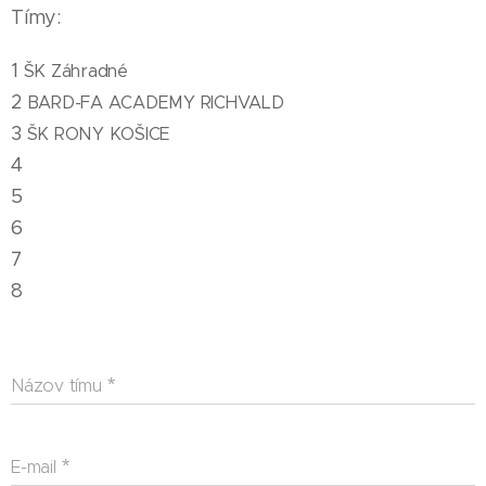
Tímy:
1
ŠK Záhradné
2
BARD-FA ACADEMY RICHVALD
3
ŠK RONY KOŠICE
4
5
6
7
8
Názov tímu
E-mail