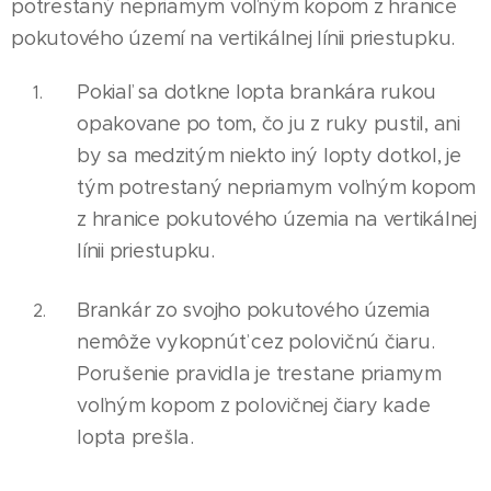
potrestaný nepriamym voľným kopom z hranice
pokutového území na vertikálnej línii priestupku.
Pokiaľ sa dotkne lopta brankára rukou
opakovane po tom, čo ju z ruky pustil, ani
by sa medzitým niekto iný lopty dotkol, je
tým potrestaný nepr
i
amym voľným kopom
z hranice pokutového územ
i
a na vertikálnej
línii priestupku.
Brankár zo svojho pokutového územia
nemôže vykopnúť cez polovičnú čiaru.
Porušenie pravidla je trestane priamym
voľným kopom z polovičnej čiary kade
lopta prešla.