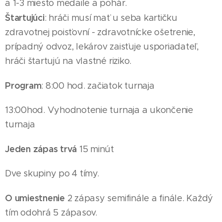
a 1-3 miesto medaile
a pohár
.
Štartujúci
: hráči musí mať u seba kartičku
zdravotnej poisťovní - zdravotnícke ošetrenie,
prípadný odvoz, lekárov zaisťuje usporiadateľ,
hráči štartujú na vlastné riziko.
Program
: 8:00 hod. začiatok turnaja
13
:00hod. Vyhodnotenie turnaja a ukončenie
turnaja
Jeden zápas trvá
15 minút
Dve skupiny po 4
tímy
.
O umiestnenie
2 zápasy semifinále a finále. Každý
tím odohrá 5 zápasov.