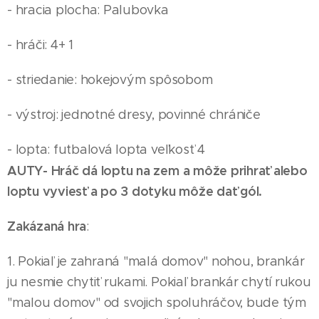
- hracia plocha: Palubovka
- hráči: 4+ 1
- striedanie: hokejovým spôsobom
- výstroj: jednotné dresy, povinné chrániče
- lopta: futbalová lopta veľkosť 4
AUTY- Hráč dá loptu na zem a môže prihrať alebo
loptu vyviesť a po 3 dotyku môže dať gól.
Zakázaná hra
:
1. Pokiaľ je zahraná "malá domov" nohou, brankár
ju nesmie chytiť rukami. Pokiaľ brankár chytí rukou
"malou domov" od svojich spoluhráčov, bude tým