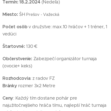
Termín: 18
.2
.2024
(Nedeľa
)
Miesto:
ŠH
Prešov - Važecká
Počet osôb
v družstve: max.10 hráčov + 1 tréner, 1
vedúci
Štartovné:
130 €
Občerstvenie:
Zabezpečí organizátor turnaja
(ovocie+ keks)
Rozhodcovia
: z radov FZ
Bránky
rozmer 3x2 Metre
Ceny
: Každý tím dostane pohár pre
najužitočnejšieho hráča tímu, najlepší hráč turnaja