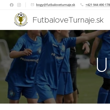
bogy@futbaloveturnaje.sk
+421 944 490 178
FutbaloveTurnaje.sk
U