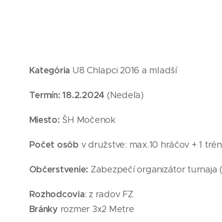
Kategória
U8
Chlapci 2016
a mladší
Termín: 18
.2
.2024
(Nedeľa
)
Miesto:
ŠH Močenok
Počet osôb
v družstve: max.10 hráčov + 1 trén
Občerstvenie:
Zabezpečí organizátor turnaja 
Rozhodcovia
: z radov FZ
Bránky
rozmer 3x2 Metre