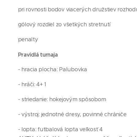
pri rovnosti bodov viacerých družstiev rozhod
gólový rozdiel zo všetkých stretnutí
penalty
Pravidlá turnaja
- hracia plocha: Palubovka
- hráči: 4+ 1
- striedanie: hokejovým spôsobom
- výstroj: jednotné dresy, povinné chrániče
- lopta: futbalová lopta veľkosť 4