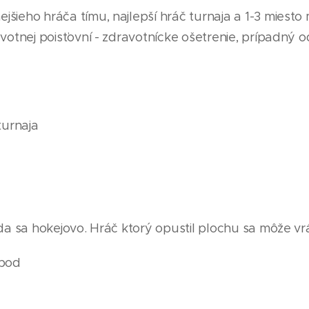
jšieho hráča tímu, najlepší hráč turnaja a 1-3 miesto
votnej poisťovní - zdravotnícke ošetrenie, prípadný od
turnaja
da sa hokejovo. Hráč ktorý opustil plochu sa môže vrát
 bod