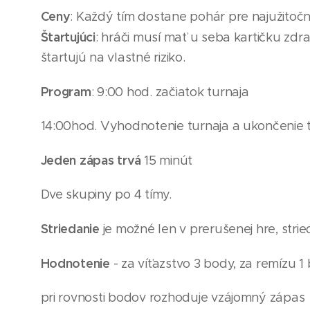
Ceny
: Každý tím dostane pohár pre najužitočne
Štartujúci
: hráči musí mať u seba kartičku zdra
štartujú na vlastné riziko.
Program
: 9:00 hod. začiatok turnaja
14
:00hod. Vyhodnotenie turnaja a ukončenie 
Jeden zápas trvá
15 minút
Dve skupiny po 4
tímy.
Striedanie
je možné len v prerušenej hre, strie
Hodnotenie
- za víťazstvo 3 body, za remízu 1
pri rovnosti bodov rozhoduje vzájomný zápas