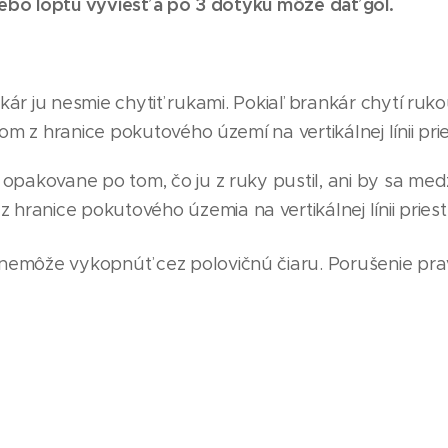
ebo loptu vyviesť a po 3 dotyku môže dať gól.
kár ju nesmie chytiť rukami. Pokiaľ brankár chytí ru
z hranice pokutového území na vertikálnej línii pri
opakovane po tom, čo ju z ruky pustil, ani by sa medz
 hranice pokutového územ
i
a na vertikálnej línii prie
nemôže vykopnúť cez polovičnú čiaru. Porušenie pra