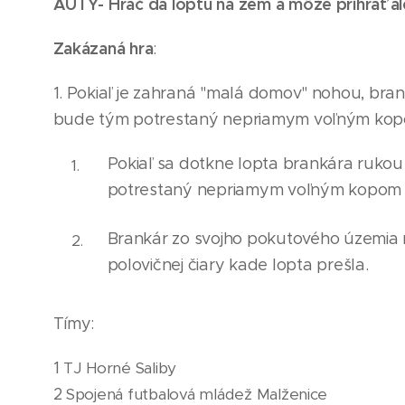
AUTY- Hráč dá loptu na zem a môže prihrať al
Zakázaná hra
:
1. Pokiaľ je zahraná "malá domov" nohou, bran
bude tým potrestaný nepriamym voľným kopom 
Pokiaľ sa dotkne lopta brankára rukou 
potrestaný nepr
i
amym voľným kopom z
Brankár zo svojho pokutového územia 
polovičnej čiary kade lopta prešla.
Tímy:
1
TJ Horné Saliby
2
Spojená futbalová mládež Malženice