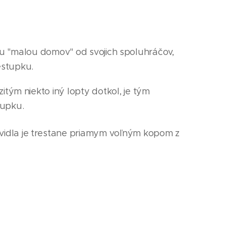
kou "malou domov" od svojich spoluhráčov,
estupku.
itým niekto iný lopty dotkol, je tým
stupku.
vidla je trestane priamym voľným kopom z