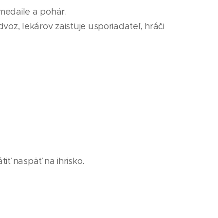
 medaile
a pohár
.
voz, lekárov zaisťuje usporiadateľ, hráči
iť naspäť na ihrisko.