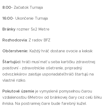
8:00-
Začiatok Turnaja
16:00
- Ukončenie Turnaja
Bránky
rozmer 5x2 Metre
Rozhodcovia
: Z radov BFZ
Občerstvenie:
Každý hráč dostane ovocie a keksik
Štartujúci
: hráči musí mať u seba kartičku zdravotnej
poisťovní - zdravotnícke ošetreníe, pripradný
odvoz,lekárov zaisťuje usporiadateľ,hráči štartujú na
vlastné riziko.
Pokutové územie
je vymyslené pomyselnou čiarou
vzdialenosťou 6Metrov od bránkovej čiary cez celú šírku
ihriska. Na postrannej čiare bude farebný kužel.