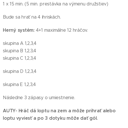
1 x 15 min. (5 min. prestávka na výmenu družstiev)
Bude sa hrať na 4 ihriskách.
Herný systém:
4+1 maximálne 12 hráčov.
skupina A 1,2,3,4
skupina B 1,2,3,4
skupina C 1,2,3,4
skupina D 1,2,3,4
skupina E 1,2,3,4
Následne 3 zápasy o umiestnenie.
AUTY
- Hráč dá loptu na zem a môže prihrať alebo
loptu vyviesť a po 3 dotyku môže dať gól.