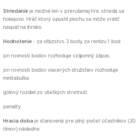
Striedanie
je možné len v prerušenej hre, strieda sa
hokejovo. Hráč ktorý opustil plochu sa môže vrátiť
naspäť na ihrisko.
Hodnotenie
- za víťazstvo 3 body, za remízu 1 bod
pri rovnosti bodov rozhoduje vzájomný zápas
pri rovnosti bodov viacerých družstiev rozhoduje
minitabuľka
gólový rozdiel zo všetkých stretnutí
penalty
Hracia doba
je stanovená pre plný počet účastníkov (20
tímov) následne