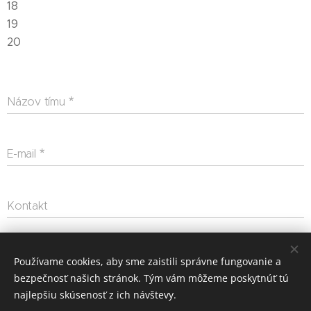
18
19
20
Názov tímu
E-mail
Kontakt
Odoslať
Používame cookies, aby sme zaistili správne fungovanie a
bezpečnosť našich stránok. Tým vám môžeme poskytnúť tú
najlepšiu skúsenosť z ich návštevy.