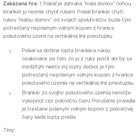
Zakázaná hra
: 1. Pokiaľ je zahraná "malá domov" nohou,
brankár ju nesmie chytiť rukami. Pokiaľ brankár chytí
rukou "malou domov" od svojich spoluhráčov, bude tým
potrestaný nepriamym volným kopom z hranice
pokutového území na vertikálnej línii priestupku.
Pokiaľ sa dotkne lopta brankára rukou
opakovane po tom, čo ju z ruky pustil, ani by sa
medzitým niekto iný lopty dotkol, je tým
potrestaný nepríamym volným kopom z hranice
pokutového územía na vertikálnej línii priestupku.
Brankár zo svojho pokutového územía nemôže
vykopnúť cez polovičnú čiaru. Porušenie pravidla
je trestane príamym volným kopom z polovičnej
čiary kade lopta prešla.
Tímy: