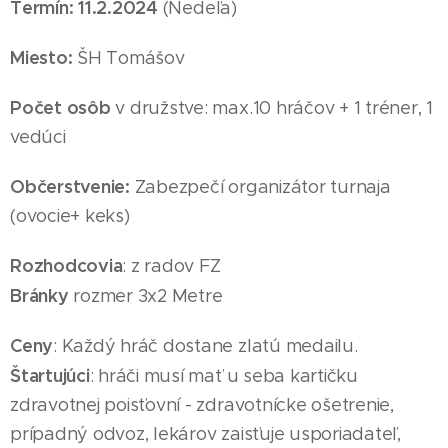
Termín: 11
.2
.2024
(Nedeľa
)
Miesto:
ŠH Tomášov
Počet osôb
v družstve: max.10 hráčov + 1 tréner, 1
vedúci
Občerstvenie:
Zabezpečí organizátor turnaja
(ovocie+ keks)
Rozhodcovia
: z radov FZ
Bránky
rozmer 3x2 Metre
Ceny
: Každý hráč dostane zlatú medailu.
Štartujúci
: hráči musí mať u seba kartičku
zdravotnej poisťovní - zdravotnícke ošetrenie,
prípadný odvoz, lekárov zaisťuje usporiadateľ,