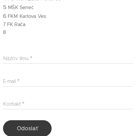
5
MŠK Senec
6
FKM Karlova Ves
7
FK Rača
8
Názov tímu
E-mail
Kontakt
Odoslať