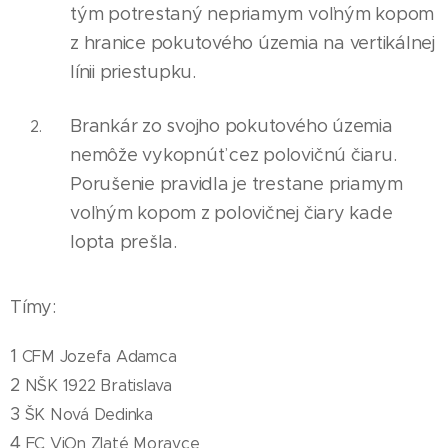
tým potrestaný nepr
i
amym voľným kopom
z hranice pokutového územ
i
a na vertikálnej
línii priestupku.
Brankár zo svojho pokutového územia
nemôže vykopnúť cez polovičnú čiaru.
Porušenie pravidla je trestane priamym
voľným kopom z polovičnej čiary kade
lopta prešla.
Tímy:
1
CFM Jozefa Adamca
2
NŠK 1922 Bratislava
3
ŠK Nová Dedinka
4
FC ViOn Zlaté Moravce