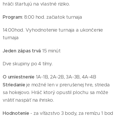
hráči štartujú na vlastné riziko.
Program
: 8:00 hod. začiatok turnaja
14
:00hod. Vyhodnotenie turnaja a ukončenie
turnaja
Jeden zápas trvá
15 minút
Dve skupiny po 4
tímy
.
O umiestnenie
1A-1B, 2A-2B, 3A-3B, 4A-4B
Striedanie
je možné len v prerušenej hre, strieda
sa hokejovo. Hráč ktorý opustil plochu sa môže
vrátiť naspäť na ihrisko.
Hodnotenie
- za víťazstvo 3 body, za remízu 1 bod