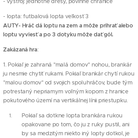
- výstroj: jednotné dresy, povinné chrániče
- lopta: futbalová lopta veľkosť 3
AUTY- Hráč dá loptu na zem a môže prihrať alebo
loptu vyviesť a po 3 dotyku môže dať gól.
Zakázaná hra
:
1. Pokiaľ je zahraná "malá domov" nohou, brankár
ju nesmie chytiť rukami. Pokiaľ brankár chytí rukou
"malou domov" od svojich spoluhráčov, bude tým
potrestaný nepriamym voľným kopom z hranice
pokutového území na vertikálnej línii priestupku.
Pokiaľ sa dotkne lopta brankára rukou
opakovane po tom, čo ju z ruky pustil, ani
by sa medzitým niekto iný lopty dotkol, je