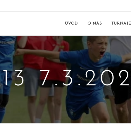
ÚVOD
O NÁS
TURNAJ
13 7.3.20