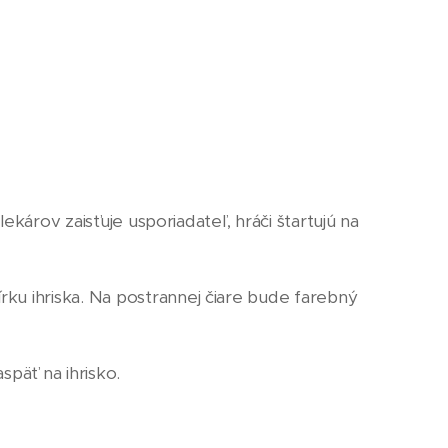
ekárov zaisťuje usporiadateľ, hráči štartujú na
ku ihriska. Na postrannej čiare bude farebný
späť na ihrisko.