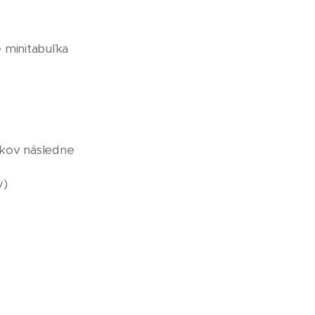
 minitabuľka
íkov následne
v)