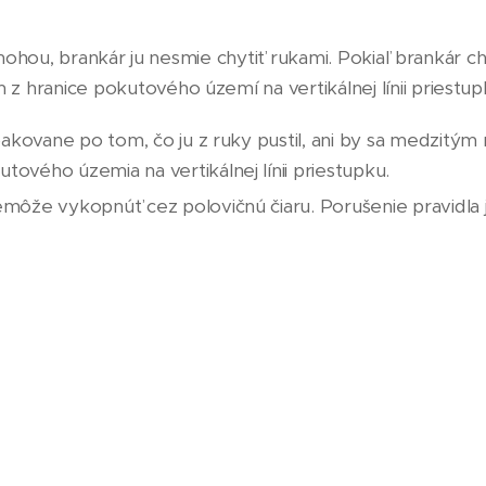
 nohou, brankár ju nesmie chytiť rukami. Pokiaľ brankár 
ranice pokutového území na vertikálnej línii priestup
kovane po tom, čo ju z ruky pustil, ani by sa medzitým 
vého územia na vertikálnej línii priestupku.
môže vykopnúť cez polovičnú čiaru. Porušenie pravidla