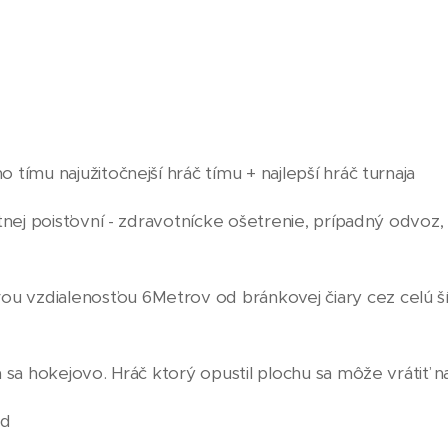
tímu najužitočnejší hráč tímu + najlepší hráč turnaja
nej poisťovní - zdravotnícke ošetrenie, prípadný odvoz, l
u vzdialenosťou 6Metrov od bránkovej čiary cez celú šír
 sa hokejovo. Hráč ktorý opustil plochu sa môže vrátiť na
od