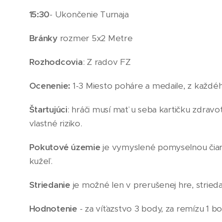
15:30
- Ukončenie Turnaja
Bránky
rozmer 5x2 Metre
Rozhodcovia
: Z radov FZ
Ocenenie:
1-3 Miesto poháre a medaile, z každého 
Štartujúci
: hráči musí mať u seba kartičku zdravot
vlastné riziko.
Pokutové územie
je vymyslené pomyselnou čiaro
kužeľ.
Striedanie
je možné len v prerušenej hre, strieda
Hodnotenie
- za víťazstvo 3 body, za remízu 1 b