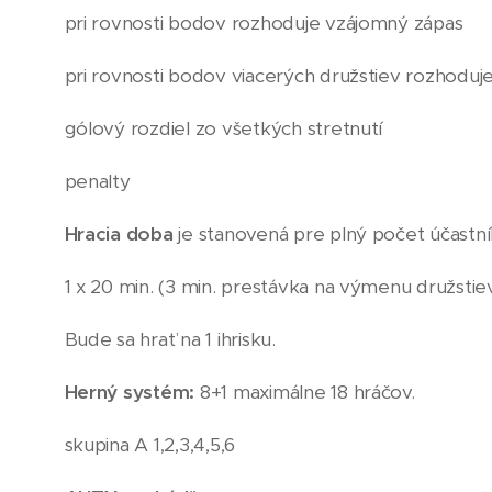
pri rovnosti bodov rozhoduje vzájomný zápas
pri rovnosti bodov viacerých družstiev rozhoduje
gólový rozdiel zo všetkých stretnutí
penalty
Hracia doba
je stanovená pre plný počet účastn
1 x 20 min. (3 min. prestávka na výmenu družstie
Bude sa hrať na 1 ihrisku.
Herný systém:
8+1 maximálne 18 hráčov.
skupina A 1,2,3,4,5,6