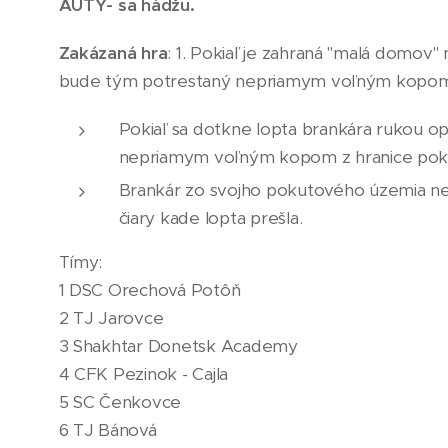
AUTY
- sa hádžu.
Zakázaná hra
: 1. Pokiaľ je zahraná "malá domov"
bude tým potrestaný nepriamym voľným kopom z h
Pokiaľ sa dotkne lopta brankára rukou opa
nepriamym voľným kopom z hranice pokuto
Brankár zo svojho pokutového územia ne
čiary kade lopta prešla.
Tímy:
1 DSC Orechová Potôň
2 TJ Jarovce
3 Shakhtar Donetsk Academy
4 CFK Pezinok - Cajla
5 SC Čenkovce
6 TJ Bánová