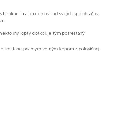
chytí rukou "malou domov" od svojich spoluhráčov,
ku.
niekto iný lopty dotkol, je tým potrestaný
 je trestane priamym voľným kopom z polovičnej