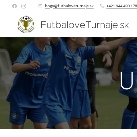
bogy@futbaloveturnaje.sk
+421 944 490 178
FutbaloveTurnaje.sk
U