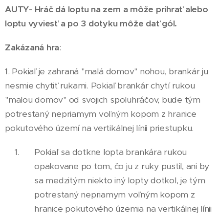
AUTY- Hráč dá loptu na zem a môže prihrať alebo
loptu vyviesť a po 3 dotyku môže dať gól.
Zakázaná hra
:
1. Pokiaľ je zahraná "malá domov" nohou, brankár ju
nesmie chytiť rukami. Pokiaľ brankár chytí rukou
"malou domov" od svojich spoluhráčov, bude tým
potrestaný nepriamym voľným kopom z hranice
pokutového území na vertikálnej línii priestupku.
Pokiaľ sa dotkne lopta brankára rukou
opakovane po tom, čo ju z ruky pustil, ani by
sa medzitým niekto iný lopty dotkol, je tým
potrestaný nepr
i
amym voľným kopom z
hranice pokutového územ
i
a na vertikálnej línii