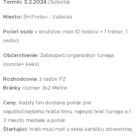
Termín: 3
.2
.2024
(Sobota
)
Miesto:
ŠH
Prešov - Važecká
Počet osôb
v družstve: max.10 hráčov + 1 tréner, 1
vedúci
Občerstvenie:
Zabezpečí organizátor turnaja
(ovocie+ keks)
Rozhodcovia
: z radov FZ
Bránky
rozmer 3x2 Metre
Ceny
: Každý tím dostane pohár pre
najužitočnejšieho hráča tímu, najlepší hráč turnaja a 1-
3 miesto medaile
a pohár
.
Štartujúci
: hráči musí mať u seba kartičku zdravotnej