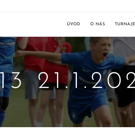
ÚVOD
O NÁS
TURNAJ
13 21.1.20