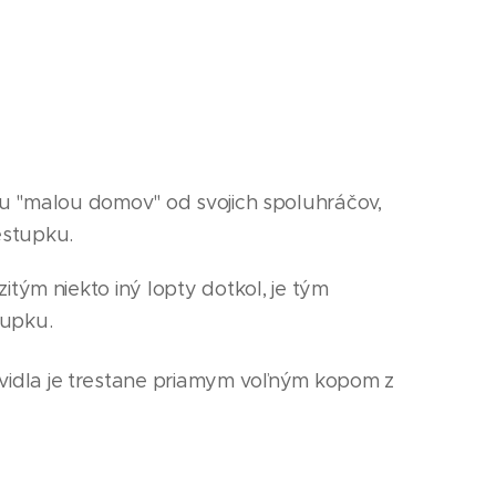
kou "malou domov" od svojich spoluhráčov,
estupku.
itým niekto iný lopty dotkol, je tým
stupku.
vidla je trestane priamym voľným kopom z