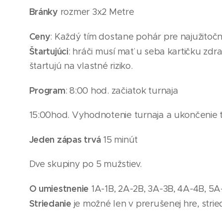
Bránky
rozmer 3x2 Metre
Ceny
: Každý tím dostane pohár pre najužitočne
Štartujúci
: hráči musí mať u seba kartičku zdra
štartujú na vlastné riziko.
Program
: 8:00 hod. začiatok turnaja
15
:00hod. Vyhodnotenie turnaja a ukončenie 
Jeden zápas trvá
15 minút
Dve skupiny po 5
mužstiev
.
O umiestnenie
1A-1B, 2A-2B, 3A-3B, 4A-4B, 5A
Striedanie
je možné len v prerušenej hre, strie