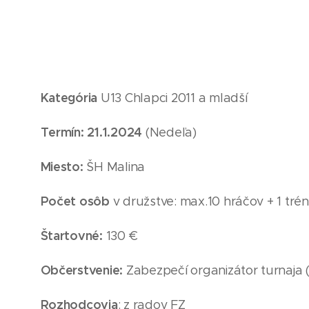
Kategória
U13
Chlapci 2011
a mladší
Termín: 21
.1
.2024
(Nedeľa
)
Miesto:
ŠH Malina
Počet osôb
v družstve: max.10 hráčov + 1 trén
Štartovné:
130 €
Občerstvenie:
Zabezpečí organizátor turnaja 
Rozhodcovia
: z radov FZ