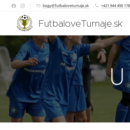
bogy@futbaloveturnaje.sk
+421 944 490 178
FutbaloveTurnaje.sk
U