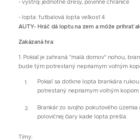
- výstroj: jednotné dresy, povinné chrániče
- lopta: futbalová lopta veľkosť 4
AUTY- Hráč dá loptu na zem a môže prihrať al
Zakázaná hra
:
1. Pokiaľ je zahraná "malá domov" nohou, bran
bude tým potrestaný nepriamym voľným kopom 
Pokiaľ sa dotkne lopta brankára rukou 
potrestaný nepr
i
amym voľným kopom z
Brankár zo svojho pokutového územia 
polovičnej čiary kade lopta prešla.
Tímy: