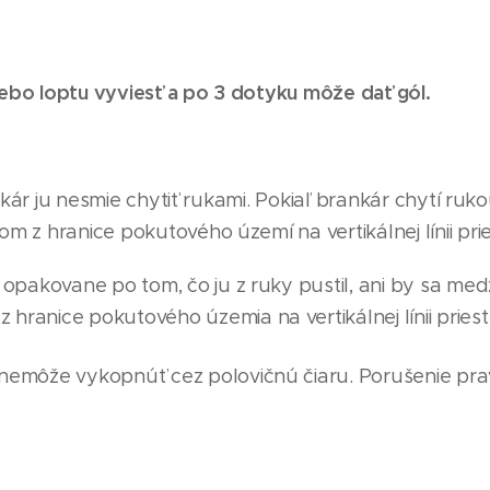
ebo loptu vyviesť a po 3 dotyku môže dať gól.
kár ju nesmie chytiť rukami. Pokiaľ brankár chytí ru
z hranice pokutového území na vertikálnej línii pri
opakovane po tom, čo ju z ruky pustil, ani by sa medz
 hranice pokutového územ
i
a na vertikálnej línii prie
nemôže vykopnúť cez polovičnú čiaru. Porušenie pra