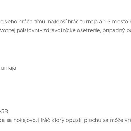
jšieho hráča tímu, najlepší hráč turnaja a 1-3 miesto
votnej poisťovní - zdravotnícke ošetrenie, prípadný od
turnaja
-5B
da sa hokejovo. Hráč ktorý opustil plochu sa môže vrát