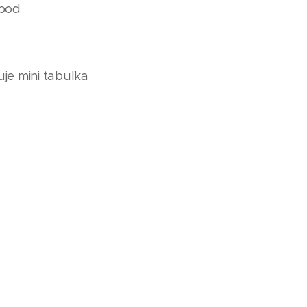
 bod
uje mini tabuľka