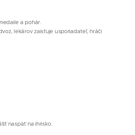
 medaile
a pohár
.
voz, lekárov zaisťuje usporiadateľ, hráči
iť naspäť na ihrisko.