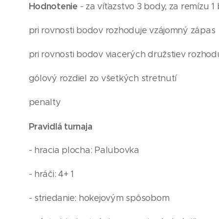
Hodnotenie
- za víťazstvo 3 body, za remízu 1
pri rovnosti bodov rozhoduje vzájomný zápas
pri rovnosti bodov viacerých družstiev rozhod
gólový rozdiel zo všetkých stretnutí
penalty
Pravidlá turnaja
- hracia plocha: Palubovka
- hráči: 4+ 1
- striedanie: hokejovým spôsobom