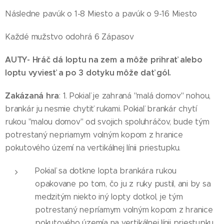
Následne pavúk o 1-8 Miesto a pavúk o 9-16 Miesto
Každé mužstvo odohrá 6 Zápasov
AUTY
- Hráč dá loptu na zem a môže prihrať alebo
loptu vyviesť a po 3 dotyku môže dať gól.
Zakázaná hra
: 1. Pokiaľ je zahraná "malá domov" nohou,
brankár ju nesmie chytiť rukami. Pokiaľ brankár chytí
rukou "malou domov" od svojich spoluhráčov, bude tým
potrestaný nepriamym volným kopom z hranice
pokutového území na vertikálnej línii priestupku.
Pokiaľ sa dotkne lopta brankára rukou
opakovane po tom, čo ju z ruky pustil, ani by sa
medzitým niekto iný lopty dotkol, je tým
potrestaný nepríamym volným kopom z hranice
pokutového územía na vertikálnej línii priestupku.