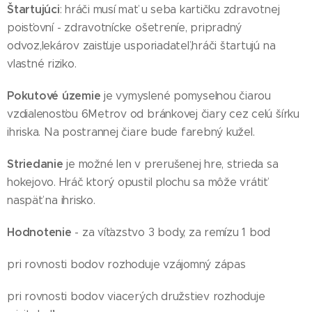
Štartujúci
: hráči musí mať u seba kartičku zdravotnej
poisťovní - zdravotnícke ošetreníe, pripradný
odvoz,lekárov zaisťuje usporiadateľ,hráči štartujú na
vlastné riziko.
Pokutové územie
je vymyslené pomyselnou čiarou
vzdialenosťou 6Metrov od bránkovej čiary cez celú šírku
ihriska. Na postrannej čiare bude farebný kužel.
Striedanie
je možné len v prerušenej hre, strieda sa
hokejovo. Hráč ktorý opustil plochu sa môže vrátiť
naspäť na ihrisko.
Hodnotenie
- za víťazstvo 3 body, za remízu 1 bod
pri rovnosti bodov rozhoduje vzájomný zápas
pri rovnosti bodov viacerých družstiev rozhoduje