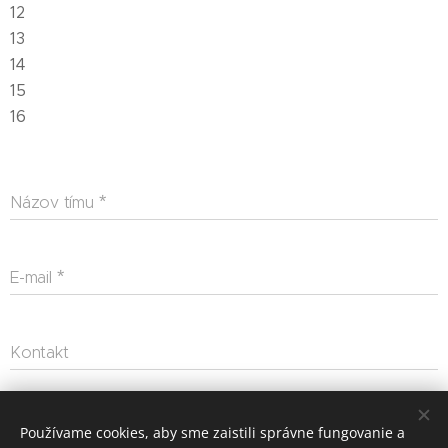
12
13
14
15
16
Názov tímu
E-mail
Kontakt
Odoslať
Používame cookies, aby sme zaistili správne fungovanie a