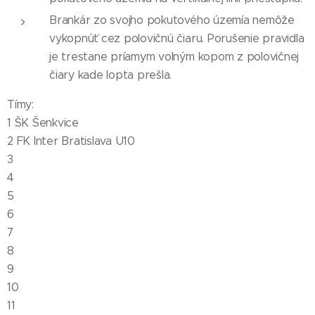
Brankár zo svojho pokutového územía nemôže
vykopnúť cez polovičnú čiaru. Porušenie pravidla
je trestane príamym volným kopom z polovičnej
čiary kade lopta prešla.
Tímy:
1 ŠK Šenkvice
2 FK Inter Bratislava U10
3
4
5
6
7
8
9
10
11