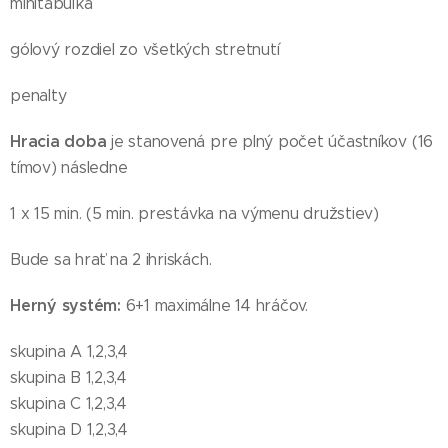
minitabuľka
gólový rozdiel zo všetkých stretnutí
penalty
Hracia doba
je stanovená pre plný počet účastníkov (16
tímov) následne
1 x 15 min. (5 min. prestávka na výmenu družstiev)
Bude sa hrať na 2 ihriskách.
Herný systém:
6+1 maximálne 14 hráčov.
skupina A 1,2,3,4
skupina B 1,2,3,4
skupina C 1,2,3,4
skupina D 1,2,3,4