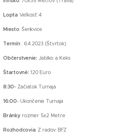
Ihrisko
: 70x35 Metrov (Tráva)
Lopta
Veľkosť: 4
Miesto
: Šenkvice
Termín
: 6.4.2023 (Štvrtok)
Občerstvenie:
Jablko a Keks
Štartovné:
120 Euro
8:30-
Začiatok Turnaja
16:00
- Ukončenie Turnaja
Bránky
rozmer 5x2 Metre
Rozhodcovia
: Z radov BFZ