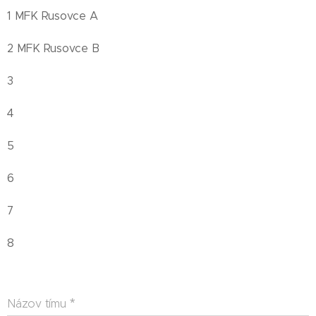
1 MFK Rusovce A
2 MFK Rusovce B
3
4
5
6
7
8
Názov tímu