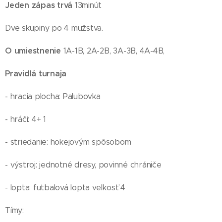
Jeden zápas trvá
13minút
Dve skupiny po 4 mužstva.
O umiestnenie
1A-1B, 2A-2B, 3A-3B, 4A-4B,
Pravidlá turnaja
- hracia plocha: Palubovka
- hráči: 4+ 1
- striedanie: hokejovým spôsobom
- výstroj: jednotné dresy, povinné chrániče
- lopta: futbalová lopta veľkosť 4
Tímy: