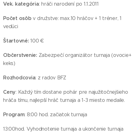
Vek. kategória
: hráči narodení po 1.1.2011
Počet osôb
v družstve: max.10 hráčov + 1 tréner, 1
vedúci
Štartovné:
100 €
Občerstvenie:
Zabezpečí organizátor turnaja (ovocie+
keks)
Rozhodcovia
: z radov BFZ
Ceny
: Každý tím dostane pohár pre najužitočnejšieho
hráča tímu, najlepší hráč turnaja a 1-3 miesto medaile.
Program
: 8:00 hod. začiatok turnaja
13:00hod. Vyhodnotenie turnaja a ukončenie turnaja