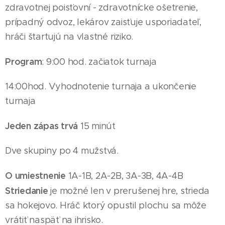
zdravotnej poisťovní - zdravotnícke ošetrenie,
prípadný odvoz, lekárov zaisťuje usporiadateľ,
hráči štartujú na vlastné riziko.
Program
: 9:00 hod. začiatok turnaja
14
:00hod. Vyhodnotenie turnaja a ukončenie
turnaja
Jeden zápas trvá
15 minút
Dve skupiny po 4
mužstvá
.
O umiestnenie
1A-1B, 2A-2B, 3A-3B, 4A-4B
Striedanie
je možné len v prerušenej hre, strieda
sa hokejovo. Hráč ktorý opustil plochu sa môže
vrátiť naspäť na ihrisko.