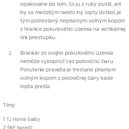
opakovane po tom, čo ju z ruky pustil, ani
by sa medzitým niekto iný lopty dotkol, je
tým potrestaný nepr
i
amym voľným kopom
z hranice pokutového územ
i
a na vertikálnej
línii priestupku.
Brankár zo svojho pokutového územia
nemôže vykopnúť cez polovičnú čiaru.
Porušenie pravidla je trestane priamym
voľným kopom z polovičnej čiary kade
lopta prešla.
Tímy:
1
TJ Horné Saliby
2
ŠKF Sereď I