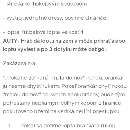
- striedanie: hokejovým spôsobom
- výstroj: jednotné dresy, povinné chrániče
- lopta: futbalová lopta veľkosť 4
AUTY- Hráč dá loptu na zem a môže prihrať alebo
loptu vyviesť a po 3 dotyku môže dať gól.
Zakázaná hra
:
1. Pokiaľ je zahraná "malá domov" nohou, brankár
ju nesmie chytiť rukami. Pokiaľ brankár chytí rukou
"malou domov" od svojich spoluhráčov, bude tým
potrestaný nepriamym voľným kopom z hranice
pokutového území na vertikálnej línii priestupku.
Pokiaľ sa dotkne lopta brankára rukou