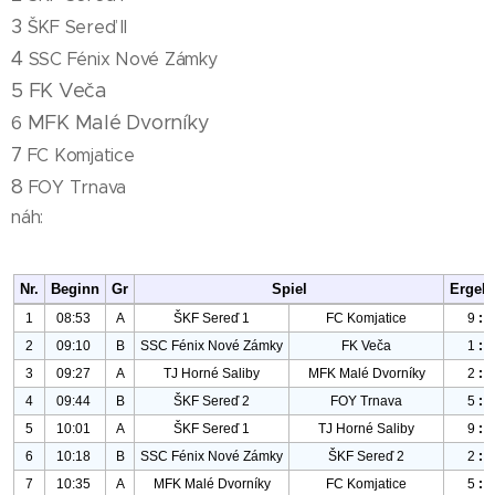
3
ŠKF Sereď II
4
SSC Fénix Nové Zámky
5
FK Veča
MFK Malé Dvorníky
6
7
FC Komjatice
8
FOY Trnava
náh: