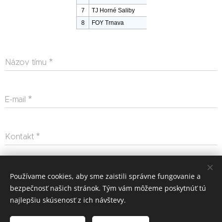
Názov tímu
E-mail
Kontakt
Odoslať
Používame cookies, aby sme zaistili správne fungovanie a
bezpečnosť našich stránok. Tým vám môžeme poskytnúť tú
najlepšiu skúsenosť z ich návštevy.