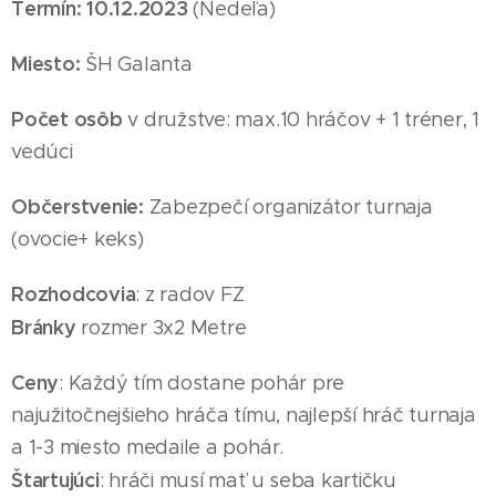
Termín: 10
.12
.2023
(Nedeľa
)
Miesto:
ŠH Galanta
Počet osôb
v družstve: max.10 hráčov + 1 tréner, 1
vedúci
Občerstvenie:
Zabezpečí organizátor turnaja
(ovocie+ keks)
Rozhodcovia
: z radov FZ
Bránky
rozmer 3x2 Metre
Ceny
: Každý tím dostane pohár pre
najužitočnejšieho hráča tímu, najlepší hráč turnaja
a 1-3 miesto medaile
a pohár
.
Štartujúci
: hráči musí mať u seba kartičku