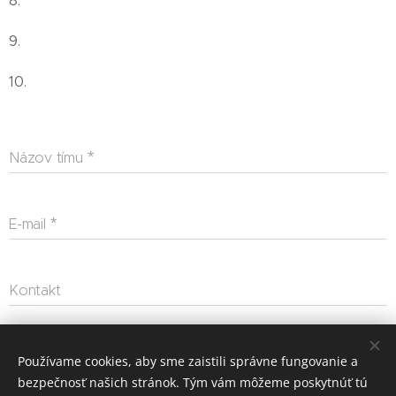
8.
9.
10.
Názov tímu
E-mail
Kontakt
Odoslať
Používame cookies, aby sme zaistili správne fungovanie a
bezpečnosť našich stránok. Tým vám môžeme poskytnúť tú