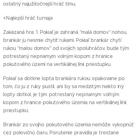
ostatný najužitočnejší hráč tímu,
+Najlepší hráč turnaja
Zakázaná hra: 1. Pokiaľ je zahraná "malá domov" nohou,
brankár ju nesmie chytiť rukami. Pokiaľ brankár chytí
rukou "malou domov" od svojich spoluhráčov, bude tým
potrestaný nepriamym volným kopom z hranice
pokutového území na vertikálnej línii priestupku.
Pokiaľ sa dotkne lopta brankára rukou opakovane po
tom, čo ju z ruky pustil, ani by sa medzitým niekto iný
lopty dotkol, je tým potrestaný nepriamym voľným
kopom z hranice pokutového územia na vertikálnej línii
priestupku.
Brankár zo svojho pokutového územia nemôže vykopnúť
cez polovičnú čiaru. Porušenie pravidla je trestane