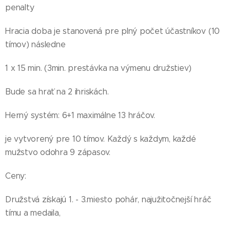
penalty
Hracia doba je stanovená pre plný počet účastníkov (10
tímov) následne
1 x 15 min. (3min. prestávka na výmenu družstiev)
Bude sa hrať na 2 ihriskách.
Herný systém: 6+1 maximálne 13 hráčov.
je vytvorený pre 10 tímov. Každý s každym, každé
mužstvo odohra 9 zápasov.
Ceny:
Družstvá získajú 1. - 3.miesto pohár, najužitočnejší hráč
tímu a medaila,