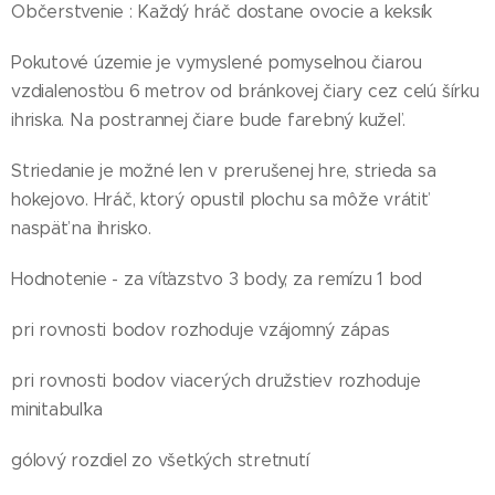
Občerstvenie : Každý hráč dostane ovocie a keksík
Pokutové územie je vymyslené pomyselnou čiarou
vzdialenosťou 6 metrov od bránkovej čiary cez celú šírku
ihriska. Na postrannej čiare bude farebný kužeľ.
Striedanie je možné len v prerušenej hre, strieda sa
hokejovo. Hráč, ktorý opustil plochu sa môže vrátiť
naspäť na ihrisko.
Hodnotenie - za víťazstvo 3 body, za remízu 1 bod
pri rovnosti bodov rozhoduje vzájomný zápas
pri rovnosti bodov viacerých družstiev rozhoduje
minitabuľka
gólový rozdiel zo všetkých stretnutí