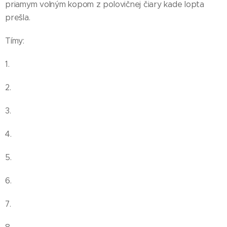
priamym volným kopom z polovičnej čiary kade lopta
prešla.
Tímy:
1.
2.
3.
4.
5.
6.
7.