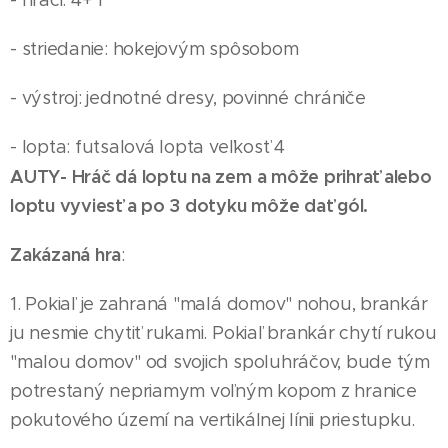
- hráči: 4+ 1
- striedanie: hokejovým spôsobom
- výstroj: jednotné dresy, povinné chrániče
- lopta: futsalová lopta veľkosť 4
AUTY- Hráč dá loptu na zem a môže prihrať alebo
loptu vyviesť a po 3 dotyku môže dať gól.
Zakázaná hra
:
1. Pokiaľ je zahraná "malá domov" nohou, brankár
ju nesmie chytiť rukami. Pokiaľ brankár chytí rukou
"malou domov" od svojich spoluhráčov, bude tým
potrestaný nepriamym voľným kopom z hranice
pokutového území na vertikálnej línii priestupku.