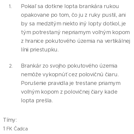
Pokiaľ sa dotkne lopta brankára rukou
opakovane po tom, čo ju z ruky pustil, ani
by sa medzitým niekto iný lopty dotkol, je
tým potrestaný nepr
i
amym voľným kopom
z hranice pokutového územ
i
a na vertikálnej
línii priestupku.
Brankár zo svojho pokutového územia
nemôže vykopnúť cez polovičnú čiaru.
Porušenie pravidla je trestane priamym
voľným kopom z polovičnej čiary kade
lopta prešla.
Tímy:
1
FK Čadca