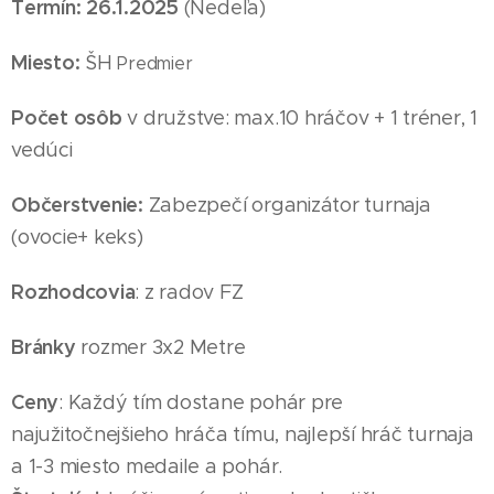
Termín: 26
.1
.2025
(Nedeľa
)
Miesto:
ŠH
Predmier
Počet osôb
v družstve: max.10 hráčov + 1 tréner, 1
vedúci
Občerstvenie:
Zabezpečí organizátor turnaja
(ovocie+ keks)
Rozhodcovia
: z radov FZ
Bránky
rozmer 3x2 Metre
Ceny
: Každý tím dostane pohár pre
najužitočnejšieho hráča tímu, najlepší hráč turnaja
a 1-3 miesto medaile
a pohár
.