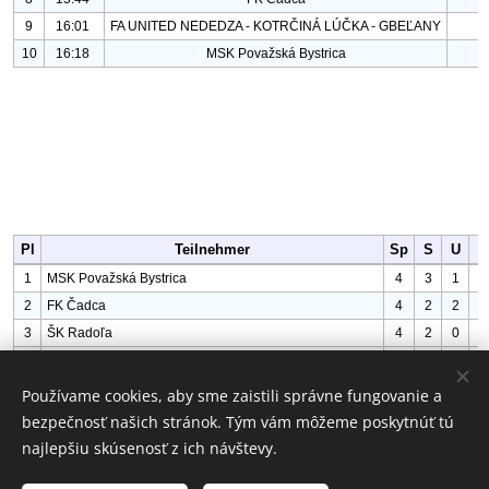
Používame cookies, aby sme zaistili správne fungovanie a
bezpečnosť našich stránok. Tým vám môžeme poskytnúť tú
najlepšiu skúsenosť z ich návštevy.