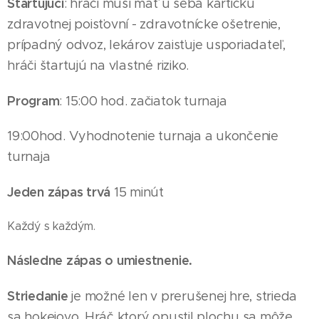
Štartujúci
: hráči musí mať u seba kartičku
zdravotnej poisťovní - zdravotnícke ošetrenie,
prípadný odvoz, lekárov zaisťuje usporiadateľ,
hráči štartujú na vlastné riziko.
Program
: 15:00 hod. začiatok turnaja
19
:00hod. Vyhodnotenie turnaja a ukončenie
turnaja
Jeden zápas trvá
15 minút
Každý s každým.
Následne zápas o umiestnenie.
Striedanie
je možné len v prerušenej hre, strieda
sa hokejovo. Hráč ktorý opustil plochu sa môže