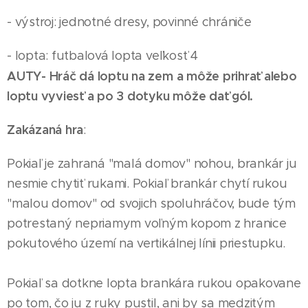
- výstroj: jednotné dresy, povinné chrániče
- lopta: futbalová lopta veľkosť 4
AUTY- Hráč dá loptu na zem a môže prihrať alebo
loptu vyviesť a po 3 dotyku môže dať gól.
Zakázaná hra
:
Pokiaľ je zahraná "malá domov" nohou, brankár ju
nesmie chytiť rukami. Pokiaľ brankár chytí rukou
"malou domov" od svojich spoluhráčov, bude tým
potrestaný nepriamym voľným kopom z hranice
pokutového území na vertikálnej línii priestupku.
Pokiaľ sa dotkne lopta brankára rukou opakovane
po tom, čo ju z ruky pustil, ani by sa medzitým