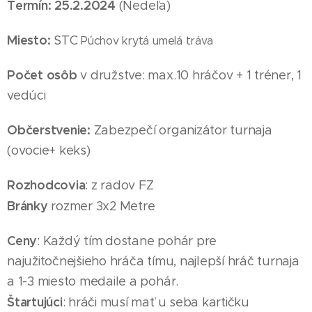
Termín: 25
.2
.2024
(Nedeľa
)
Miesto:
STC
Púchov krytá umelá tráva
Počet osôb
v družstve: max.10 hráčov + 1 tréner, 1
vedúci
Občerstvenie:
Zabezpečí organizátor turnaja
(ovocie+ keks)
Rozhodcovia
: z radov FZ
Bránky
rozmer 3x2 Metre
Ceny
: Každý tím dostane pohár pre
najužitočnejšieho hráča tímu, najlepší hráč turnaja
a 1-3 miesto medaile
a pohár
.
Štartujúci
: hráči musí mať u seba kartičku