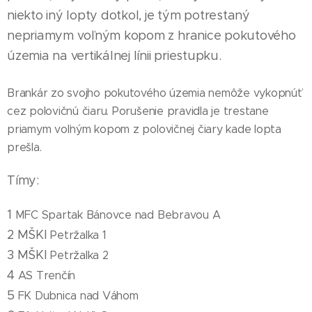
niekto iný lopty dotkol, je tým potrestaný
nepr
i
amym voľným kopom z hranice pokutového
územ
i
a na vertikálnej línii priestupku.
Brankár zo svojho pokutového územia nemôže vykopnúť
cez polovičnú čiaru. Porušenie pravidla je trestane
priamym voľným kopom z polovičnej čiary kade lopta
prešla.
Tímy:
1
MFC Spartak Bánovce nad Bebravou A
2 MŠKI
Petržalka 1
3
MŠKI
Petržalka 2
4
AS Trenčín
5
FK Dubnica nad Váhom