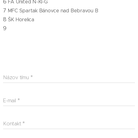
6
FA United N-Kl-G
7
MFC Spartak Bánovce nad Bebravou B
8
ŠK Horelica
9
Názov tímu
E-mail
Kontakt