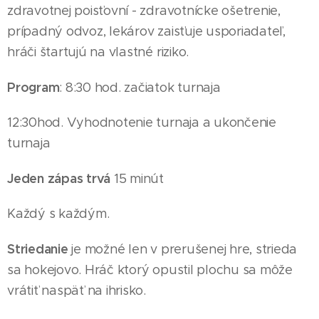
zdravotnej poisťovní - zdravotnícke ošetrenie,
prípadný odvoz, lekárov zaisťuje usporiadateľ,
hráči štartujú na vlastné riziko.
Program
: 8:30 hod. začiatok turnaja
12
:30hod. Vyhodnotenie turnaja a ukončenie
turnaja
Jeden zápas trvá
15 minút
Každý s každým.
Striedanie
je možné len v prerušenej hre, strieda
sa hokejovo. Hráč ktorý opustil plochu sa môže
vrátiť naspäť na ihrisko.