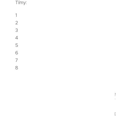
Tímy:
1
2
3
4
5
6
7
8