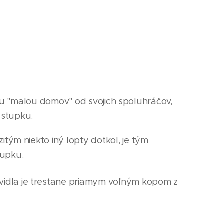
kou "malou domov" od svojich spoluhráčov,
estupku.
itým niekto iný lopty dotkol, je tým
stupku.
vidla je trestane priamym voľným kopom z