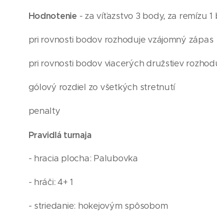
Hodnotenie
- za víťazstvo 3 body, za remízu 1
pri rovnosti bodov rozhoduje vzájomný zápas
pri rovnosti bodov viacerých družstiev rozhod
gólový rozdiel zo všetkých stretnutí
penalty
Pravidlá turnaja
- hracia plocha: Palubovka
- hráči: 4+ 1
- striedanie: hokejovým spôsobom