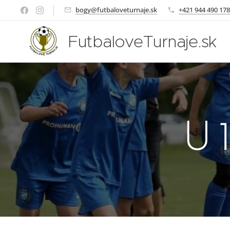
bogy@futbaloveturnaje.sk
+421 944 490 178
FutbaloveTurnaje.sk
U