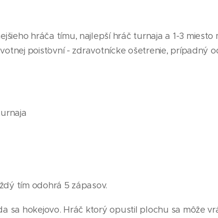
jšieho hráča tímu, najlepší hráč turnaja a 1-3 miesto
votnej poisťovní - zdravotnícke ošetrenie, prípadný od
turnaja
aždý tím odohrá 5 zápasov.
da sa hokejovo. Hráč ktorý opustil plochu sa môže vrát