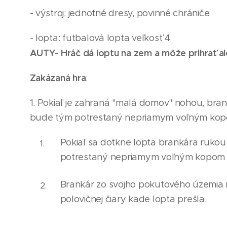
- výstroj: jednotné dresy, povinné chrániče
- lopta: futbalová lopta veľkosť 4
AUTY- Hráč dá loptu na zem a môže prihrať al
Zakázaná hra
:
1. Pokiaľ je zahraná "malá domov" nohou, bran
bude tým potrestaný nepriamym voľným kopom 
Pokiaľ sa dotkne lopta brankára rukou 
potrestaný nepr
i
amym voľným kopom z
Brankár zo svojho pokutového územia 
polovičnej čiary kade lopta prešla.