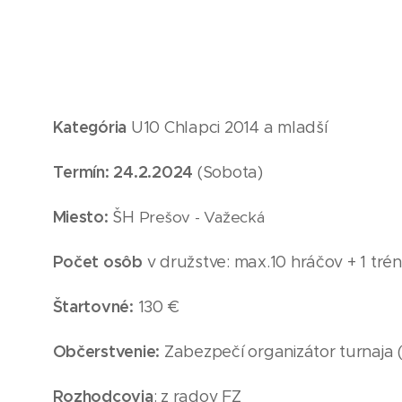
Kategória
U10
Chlapci 2014
a mladší
Termín: 24
.2
.2024
(Sobota
)
Miesto:
ŠH
Prešov - Važecká
Počet osôb
v družstve: max.10 hráčov + 1 trén
Štartovné:
130 €
Občerstvenie:
Zabezpečí organizátor turnaja 
Rozhodcovia
: z radov FZ