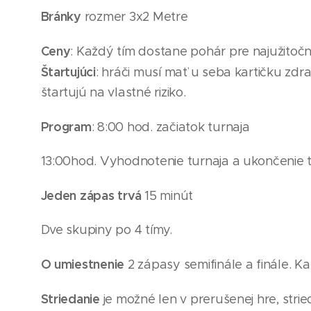
Bránky
rozmer 3x2 Metre
Ceny
: Každý tím dostane pohár pre najužitočne
Štartujúci
: hráči musí mať u seba kartičku zdra
štartujú na vlastné riziko.
Program
: 8:00 hod. začiatok turnaja
13
:00hod. Vyhodnotenie turnaja a ukončenie 
Jeden zápas trvá
15 minút
Dve skupiny po 4
tímy
.
O umiestnenie
2 zápasy semifinále a finále. K
Striedanie
je možné len v prerušenej hre, strie