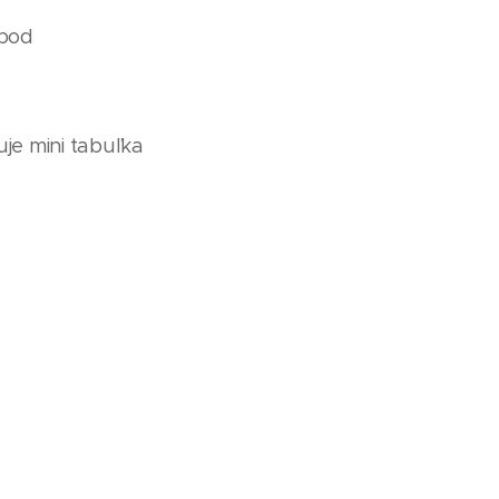
 bod
uje mini tabuľka