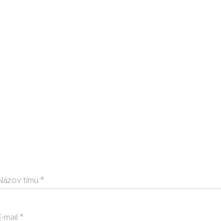
Názov tímu
E-mail