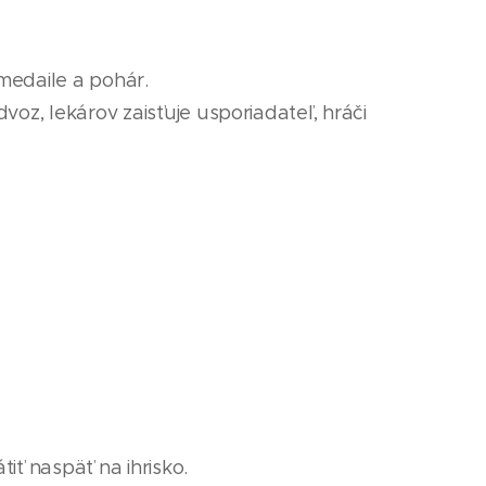
 medaile
a pohár
.
voz, lekárov zaisťuje usporiadateľ, hráči
iť naspäť na ihrisko.