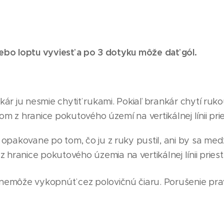
ebo loptu vyviesť a po 3 dotyku môže dať gól.
kár ju nesmie chytiť rukami. Pokiaľ brankár chytí ru
z hranice pokutového území na vertikálnej línii pri
opakovane po tom, čo ju z ruky pustil, ani by sa medz
 hranice pokutového územ
i
a na vertikálnej línii prie
nemôže vykopnúť cez polovičnú čiaru. Porušenie pra