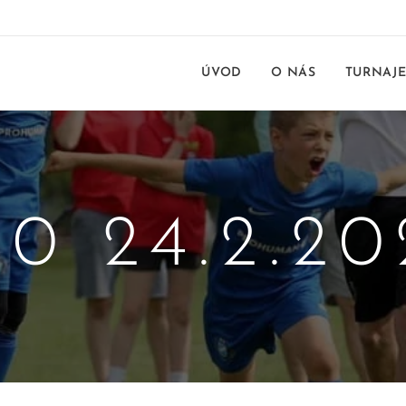
ÚVOD
O NÁS
TURNAJ
10 24.2.20