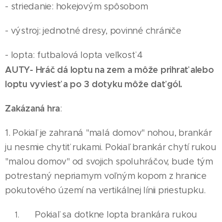
- striedanie: hokejovým spôsobom
- výstroj: jednotné dresy, povinné chrániče
- lopta: futbalová lopta veľkosť 4
AUTY- Hráč dá loptu na zem a môže prihrať alebo
loptu vyviesť a po 3 dotyku môže dať gól.
Zakázaná hra
:
1. Pokiaľ je zahraná "malá domov" nohou, brankár
ju nesmie chytiť rukami. Pokiaľ brankár chytí rukou
"malou domov" od svojich spoluhráčov, bude tým
potrestaný nepriamym voľným kopom z hranice
pokutového území na vertikálnej línii priestupku.
Pokiaľ sa dotkne lopta brankára rukou