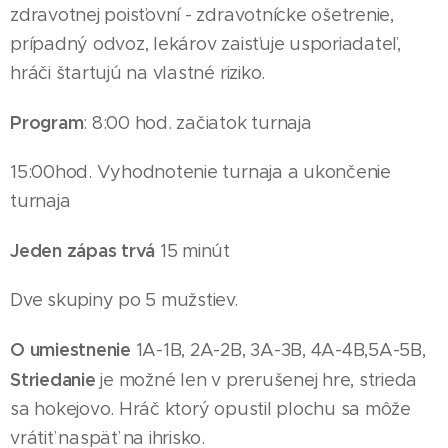
zdravotnej poisťovní - zdravotnícke ošetrenie,
prípadný odvoz, lekárov zaisťuje usporiadateľ,
hráči štartujú na vlastné riziko.
Program
: 8:00 hod. začiatok turnaja
15
:00hod. Vyhodnotenie turnaja a ukončenie
turnaja
Jeden zápas trvá
15 minút
Dve skupiny po 5
mužst
iev
.
O umiestnenie
1A-1B, 2A-2B, 3A-3B, 4A-4B,
5A-5B,
Striedanie
je možné len v prerušenej hre, strieda
sa hokejovo. Hráč ktorý opustil plochu sa môže
vrátiť naspäť na ihrisko.