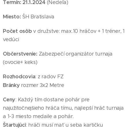
Termín: 21
.1
.2024
(Nedeľa
)
Miesto:
ŠH Bratislava
Počet osôb
v družstve: max.10 hráčov + 1 tréner, 1
vedúci
Občerstvenie:
Zabezpečí organizátor turnaja
(ovocie+ keks)
Rozhodcovia
: z radov FZ
Bránky
rozmer 3x2 Metre
Ceny
: Každý tím dostane pohár pre
najužitočnejšieho hráča tímu, najlepší hráč turnaja
a 1-3 miesto medaile
a pohár
.
Štartujúci
: hráči musí mať u seba kartičku