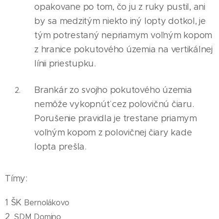
opakovane po tom, čo ju z ruky pustil, ani
by sa medzitým niekto iný lopty dotkol, je
tým potrestaný nepr
i
amym voľným kopom
z hranice pokutového územ
i
a na vertikálnej
línii priestupku.
Brankár zo svojho pokutového územia
nemôže vykopnúť cez polovičnú čiaru.
Porušenie pravidla je trestane priamym
voľným kopom z polovičnej čiary kade
lopta prešla.
Tímy:
1 ŠK
Bernolákovo
2
SDM Domino