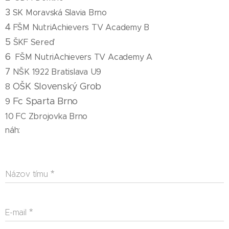
3
SK Moravská Slavia Brno 🇨🇿
4
FŠM NutriAchievers TV Academy B
5
ŠKF Sereď
6
FŠM NutriAchievers TV Academy A
7
NŠK 1922 Bratislava U9
OŠK Slovenský Grob
8
Fc Sparta Brno 🇨🇿
9
10 FC Zbrojovka Brno 🇨🇿
náh:
Názov tímu
E-mail