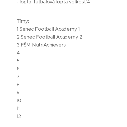
- lopta: futbalová lopta veľkosť 4
Tímy:
1 Senec Football Academy 1
2 Senec Football Academy 2
3 FŠM NutriAchievers
4
5
6
7
8
9
10
11
12