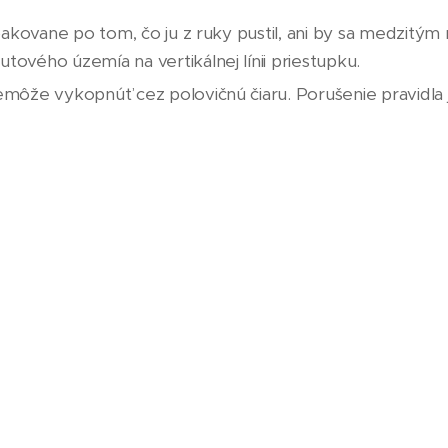
kovane po tom, čo ju z ruky pustil, ani by sa medzitým 
vého územía na vertikálnej línii priestupku.
môže vykopnúť cez polovičnú čiaru. Porušenie pravidla