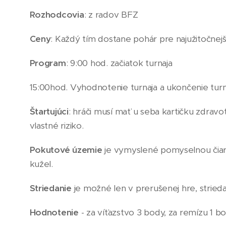
Rozhodcovia
: z radov BFZ
Ceny
: Každý tím dostane pohár pre najužitočnejši
Program
: 9:00 hod. začiatok turnaja
15:00hod. Vyhodnotenie turnaja a ukončenie turn
Štartujúci
: hráči musí mať u seba kartičku zdravo
vlastné riziko.
Pokutové územie
je vymyslené pomyselnou čiaro
kužel.
Striedanie
je možné len v prerušenej hre, strieda
Hodnotenie
- za víťazstvo 3 body, za remízu 1 b