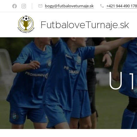
bogy@futbaloveturnaje.sk
+421 944 490 178
FutbaloveTurnaje.sk
U