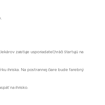
e.
ekárov zaisťuje usporiadateľ,hráči štartujú na
ku ihriska. Na postrannej čiare bude farebný
späť na ihrisko.