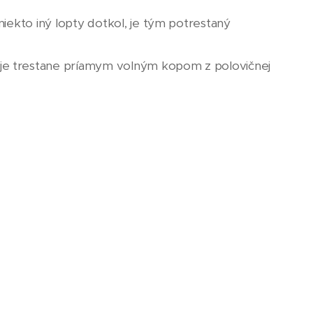
niekto iný lopty dotkol, je tým potrestaný
 je trestane príamym volným kopom z polovičnej