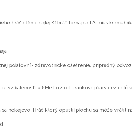
eho hráča tímu, najlepší hráč turnaja a 1-3 miesto medail
aja
tnej poisťovní - zdravotnícke ošetreníe, pripradný odvoz,l
u vzdialenosťou 6Metrov od bránkovej čiary cez celú šír
 sa hokejovo. Hráč ktorý opustil plochu sa môže vrátiť na
od