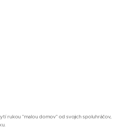
chytí rukou "malou domov" od svojich spoluhráčov,
ku.