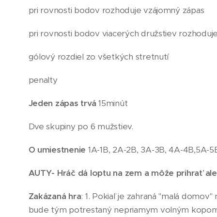
pri rovnosti bodov rozhoduje vzájomný zápas
pri rovnosti bodov viacerých družstiev rozhoduje
gólový rozdiel zo všetkých stretnutí
penalty
Jeden zápas trvá
15minút
Dve skupiny po 6 mužstiev.
O umiestnenie
1A-1B, 2A-2B, 3A-3B, 4A-4B,5A-5
AUTY- Hráč dá loptu na zem a môže prihrať ale
Zakázaná hra
: 1. Pokiaľ je zahraná "malá domov"
bude tým potrestaný nepriamym volným kopom z h