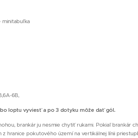
 minitabuľka
B,6A-6B,
bo loptu vyviesť a po 3 dotyku môže dať gól.
 nohou, brankár ju nesmie chytiť rukami. Pokiaľ brankár 
ranice pokutového území na vertikálnej línii priestup