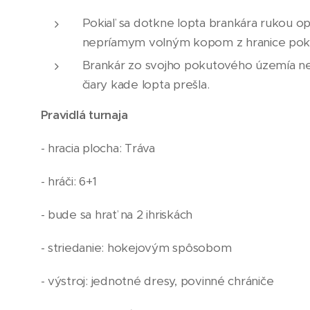
Pokiaľ sa dotkne lopta brankára rukou opa
nepríamym volným kopom z hranice pokuto
Brankár zo svojho pokutového územía ne
čiary kade lopta prešla.
Pravidlá turnaja
- hracia plocha: Tráva
- hráči: 6+1
- bude sa hrať na 2 ihriskách
- striedanie: hokejovým spôsobom
- výstroj: jednotné dresy, povinné chrániče