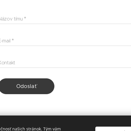
Názov tímu
E-mail
Kontakt
Odoslať
FutbaloveTurnaje.sk
ečnosť našich stránok. Tým vám