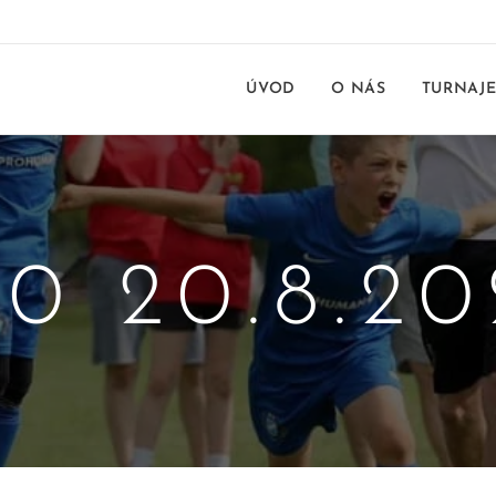
ÚVOD
O NÁS
TURNAJ
10 20.8.20