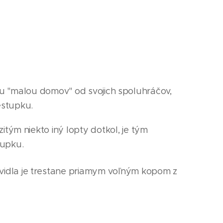
kou "malou domov" od svojich spoluhráčov,
estupku.
itým niekto iný lopty dotkol, je tým
stupku.
vidla je trestane priamym voľným kopom z