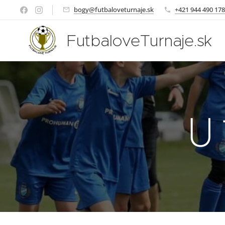
bogy@futbaloveturnaje.sk
+421 944 490 178
FutbaloveTurnaje.sk
U