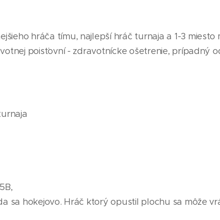
jšieho hráča tímu, najlepší hráč turnaja a 1-3 miesto
votnej poisťovní - zdravotnícke ošetrenie, prípadný od
turnaja
5B,
da sa hokejovo. Hráč ktorý opustil plochu sa môže vrát