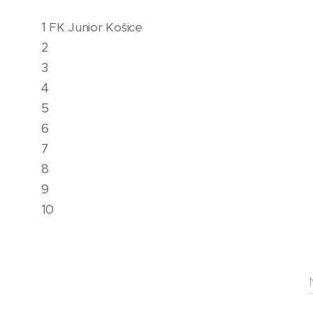
1
FK Junior Košice
2
3
4
5
6
7
8
9
10