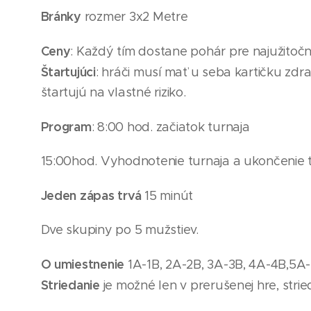
Bránky
rozmer 3x2 Metre
Ceny
: Každý tím dostane pohár pre najužitočne
Štartujúci
: hráči musí mať u seba kartičku zdra
štartujú na vlastné riziko.
Program
: 8:00 hod. začiatok turnaja
15
:00hod. Vyhodnotenie turnaja a ukončenie 
Jeden zápas trvá
15 minút
Dve skupiny po 5
mužst
iev
.
O umiestnenie
1A-1B, 2A-2B, 3A-3B, 4A-4B,
5A-
Striedanie
je možné len v prerušenej hre, strie