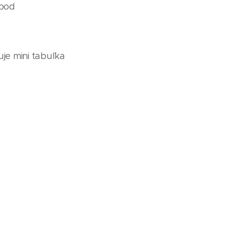
 bod
uje mini tabuľka