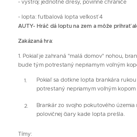
- výstroj: jednotné dresy, povinné chrániče
- lopta: futbalová lopta veľkosť 4
AUTY- Hráč dá loptu na zem a môže prihrať al
Zakázaná hra
:
1. Pokiaľ je zahraná "malá domov" nohou, bran
bude tým potrestaný nepriamym voľným kopom 
Pokiaľ sa dotkne lopta brankára rukou 
potrestaný nepr
i
amym voľným kopom z
Brankár zo svojho pokutového územia 
polovičnej čiary kade lopta prešla.
Tímy: