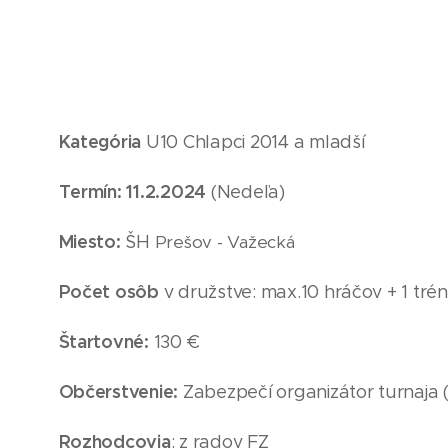
Kategória
U10
Chlapci 2014
a mladší
Termín: 11
.2
.2024
(Nedeľa
)
Miesto:
ŠH
Prešov - Važecká
Počet osôb
v družstve: max.10 hráčov + 1 trén
Štartovné:
130 €
Občerstvenie:
Zabezpečí organizátor turnaja 
Rozhodcovia
: z radov FZ