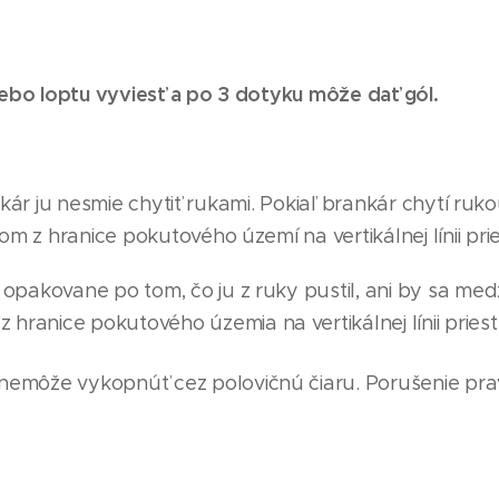
ebo loptu vyviesť a po 3 dotyku môže dať gól.
kár ju nesmie chytiť rukami. Pokiaľ brankár chytí ru
z hranice pokutového území na vertikálnej línii pri
opakovane po tom, čo ju z ruky pustil, ani by sa medz
 hranice pokutového územ
i
a na vertikálnej línii prie
nemôže vykopnúť cez polovičnú čiaru. Porušenie pra