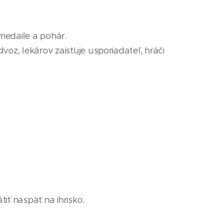
 medaile
a pohár
.
voz, lekárov zaisťuje usporiadateľ, hráči
iť naspäť na ihrisko.