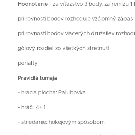
Hodnotenie
- za víťazstvo 3 body, za remízu 1
pri rovnosti bodov rozhoduje vzájomný zápas
pri rovnosti bodov viacerých družstiev rozhod
gólový rozdiel zo všetkých stretnutí
penalty
Pravidlá turnaja
- hracia plocha: Palubovka
- hráči: 4+ 1
- striedanie: hokejovým spôsobom