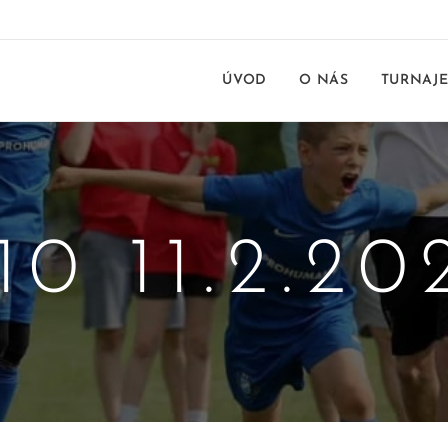
ÚVOD
O NÁS
TURNAJ
10 11.2.20