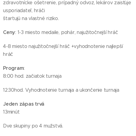
zdravotnícke ošetrenie, prípadný odvoz, lekárov zaisťuje
usporiadateľ, hráči
štartujú na vlastné riziko.
Ceny
: 1-3 miesto medaile, pohár, najužitočnejší hráč
4-8 miesto najužitočnejší hráč +vyhodnotenie najlepší
hráč
Program
:
8:00 hod. začiatok turnaja
12:30hod. Vyhodnotenie turnaja a ukončenie turnaja
Jeden zápas trvá
13minút
Dve skupiny po 4 mužstvá.