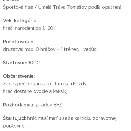
Športová hala / Umelá Tráva Tomášov podľa opatrení
Vek. kategória
:
hráči narodení po 1.1.2011
Počet osôb
v
družstve: max.10 hráčov + 1 tréner, 1 vedúci
Štartovné:
100€
Občerstvenie:
Zabezpečí organizátor turnaja (Každý
hráč dostane ovocie a keksík)
Rozhodcovia
: z radov BFZ
Štartujúci
: hráč musí mať u seba kartičku zdravotnej
poisťovne -