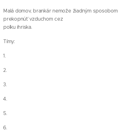
Malá domov, brankár nemože žiadným sposobom
prekopnúť vzduchom cez
polku ihriska.
Tímy:
1.
2.
3.
4.
5.
6.