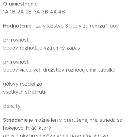
O umiestnenie
1A-1B, 2A-2B, 3A-3B, 4A-4B
Hodnotenie
- za víťazstvo 3 body, za remízu 1 bod
pri rovnosti
bodov rozhoduje vzájomný zápas
pri rovnosti
bodov viacerých družstiev rozhoduje minitabuľka
gólový rozdiel zo
všetkých stretnutí
penalty
Striedanie
je možné len v prerušenej hre, strieda sa
hokejovo. Hráč, ktorý
opustil plochu sa môže vrátiť naspäť na ihrisko.