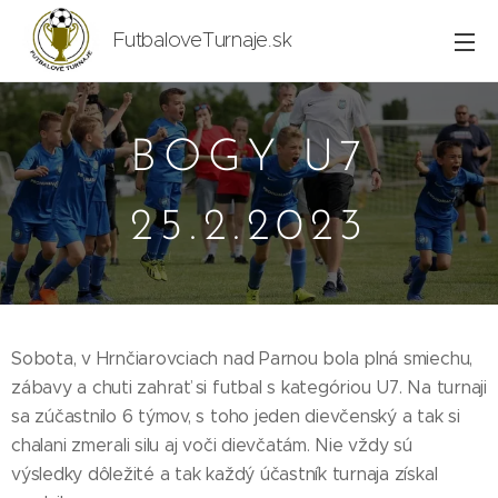
FutbaloveTurnaje.sk
BOGY U7
25.2.2023
Sobota, v Hrnčiarovciach nad Parnou bola plná smiechu,
zábavy a chuti zahrať si futbal s kategóriou U7. Na turnaji
sa zúčastnilo 6 týmov, s toho jeden dievčenský a tak si
chalani zmerali silu aj voči dievčatám. Nie vždy sú
výsledky dôležité a tak každý účastník turnaja získal