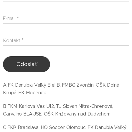
E-mail
Kontakt
Odoslať
A FK Danubia Veľký Biel B, FMBG Zvončín, OŠK Dolná
Krupá, FK Močenok
B FKM Karlova Ves U12, TJ Slovan Nitra-Chrenová,
Carvalho BLAUSE, OŠK Križovany nad Dudváhom
C FKP Bratislava, HO Soccer Olomouc, FK Danubia Veľký