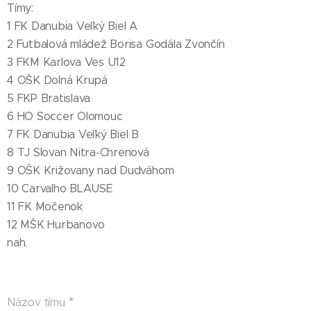
Tímy:
1 FK Danubia Veľký Biel A
2 Futbalová mládež Borisa Godála Zvončín
3 FKM Karlova Ves U12
4 OŠK Dolná Krupá
5 FKP Bratislava
6 HO Soccer Olomouc 🇨🇿
7 FK Danubia Veľký Biel B
8 TJ Slovan Nitra-Chrenová
9 OŠK Križovany nad Dudváhom
10 Carvalho BLAUSE 🇭🇺
11 FK Močenok
12 MŠK Hurbanovo
nah.
Názov tímu