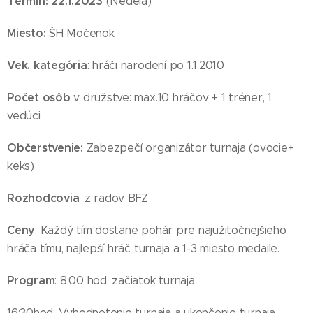
Termín: 22.1.2023
(Nedela)
Miesto:
ŠH Močenok
Vek. kategória
: hráči narodení po 1.1.2010
Počet osôb
v družstve: max.10 hráčov + 1 tréner, 1
vedúci
Občerstvenie:
Zabezpečí organizátor turnaja (ovocie+
keks)
Rozhodcovia
: z radov BFZ
Ceny
: Každý tím dostane pohár pre najužitočnejšieho
hráča tímu, najlepší hráč turnaja a 1-3 miesto medaile.
Program
: 8:00 hod. začiatok turnaja
16:30hod. Vyhodnotenie turnaja a ukončenie turnaja