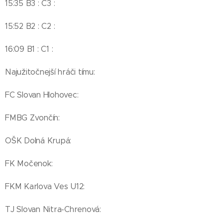
15:35 B3 : C3 :
15:52 B2 : C2 :
16:09 B1 : C1 :
Najužitočnejší hráči tímu:
FC Slovan Hlohovec:
FMBG Zvončín:
OŠK Dolná Krupá:
FK Močenok:
FKM Karlova Ves U12:
TJ Slovan Nitra-Chrenová: