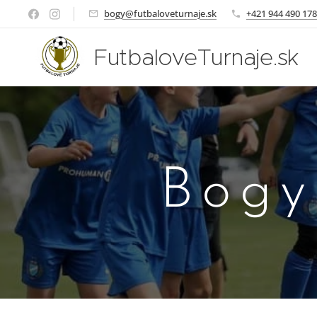
bogy@futbaloveturnaje.sk
+421 944 490 178
FutbaloveTurnaje.sk
Bogy