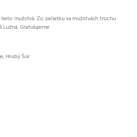
i tieto mužstvá. Zo začiatku sa mužstvách trochu
ká Lužná. Gratulujeme
e, Hrubý Šúr