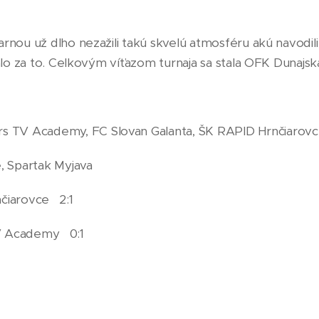
arnou už dlho nezažili takú skvelú atmosféru akú navodil
tálo za to. Celkovým víťazom turnaja sa stala OFK Dunajs
s TV Academy, FC Slovan Galanta, ŠK RAPID Hrnčiarovc
, Spartak Myjava
čiarovce 2:1
TV Academy 0:1