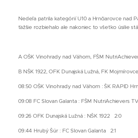
Nedeľa patrila kategórií U10 a Hrnčiarovce nad P
ťažšie rozbiehalo ale nakoniec to všetko úsilie s
A OŠK Vinohrady nad Váhom, FŠM NutriAchiever
B NŠK 1922, OFK Dunajská Lužná, FK Mojmírovce
08:50 OŠK Vinohrady nad Váhom : ŠK RAPID Hrn
09:08 FC Slovan Galanta : FŠM NutriAchievers 
09:26 OFK Dunajská Lužná : NŠK 1922 2:0
09:44 Hrubý Šúr : FC Slovan Galanta 2:1