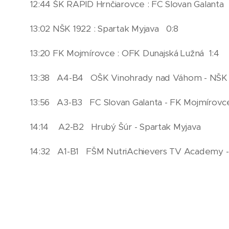
12:44 ŠK RAPID Hrnčiarovce : FC Slovan Galanta
13:02 NŠK 1922 : Spartak Myjava 0:8
13:20 FK Mojmírovce : OFK Dunajská Lužná 1:4
13:38 A4-B4 OŠK Vinohrady nad Váhom - NŠK 
13:56 A3-B3 FC Slovan Galanta - FK Mojmírovc
14:14 A2-B2 Hrubý Šúr - Spartak Myjava
14:32 A1-B1 FŠM NutriAchievers TV Academy -