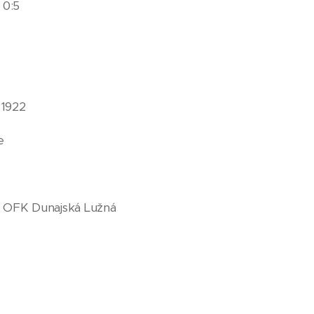
 0:5
1922
e
 OFK Dunajská Lužná