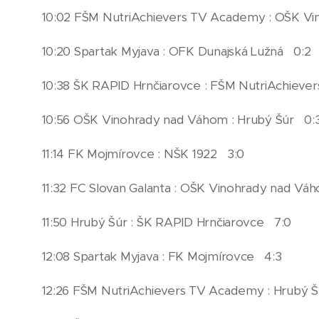
10:02 FŠM NutriAchievers TV Academy : OŠK V
10:20 Spartak Myjava : OFK Dunajská Lužná 0:2
10:38 ŠK RAPID Hrnčiarovce : FŠM NutriAchiev
10:56 OŠK Vinohrady nad Váhom : Hrubý Šúr 0:
11:14 FK Mojmírovce : NŠK 1922 3:0
11:32 FC Slovan Galanta : OŠK Vinohrady nad V
11:50 Hrubý Šúr : ŠK RAPID Hrnčiarovce 7:0
12:08 Spartak Myjava : FK Mojmírovce 4:3
12:26 FŠM NutriAchievers TV Academy : Hrubý Š