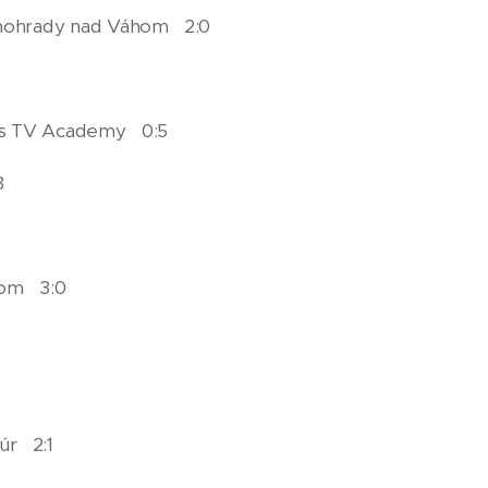
inohrady nad Váhom 2:0
ers TV Academy 0:5
3
áhom 3:0
úr 2:1