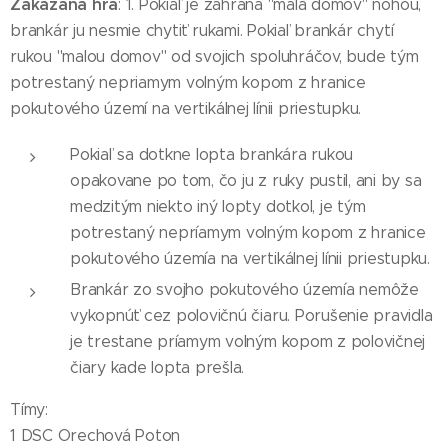
Zakázaná hra
: 1. Pokiaľ je zahraná "malá domov" nohou,
brankár ju nesmie chytiť rukami. Pokiaľ brankár chytí
rukou "malou domov" od svojich spoluhráčov, bude tým
potrestaný nepriamym volným kopom z hranice
pokutového území na vertikálnej línii priestupku.
Pokiaľ sa dotkne lopta brankára rukou
opakovane po tom, čo ju z ruky pustil, ani by sa
medzitým niekto iný lopty dotkol, je tým
potrestaný nepríamym volným kopom z hranice
pokutového územía na vertikálnej línii priestupku.
Brankár zo svojho pokutového územía nemôže
vykopnúť cez polovičnú čiaru. Porušenie pravidla
je trestane príamym volným kopom z polovičnej
čiary kade lopta prešla.
Tímy:
1 DSC Orechová Poton