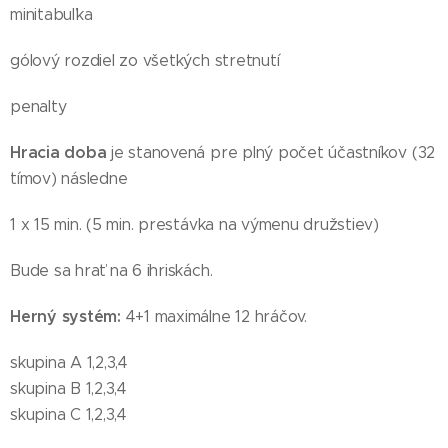
minitabuľka
gólový rozdiel zo všetkých stretnutí
penalty
Hracia doba
je stanovená pre plný počet účastníkov (32
tímov) následne
1 x 15 min. (5 min. prestávka na výmenu družstiev)
Bude sa hrať na 6 ihriskách.
Herný systém:
4+1 maximálne 12 hráčov.
skupina A 1,2,3,4
skupina B 1,2,3,4
skupina C 1,2,3,4