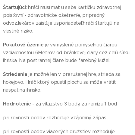
Štartujúci
: hráči musí mať u seba kartičku zdravotnej
poisťovní - zdravotnícke ošetreníe, pripradný
odvoz,lekárov zaisťuje usporiadateľ,hráči štartujú na
vlastné riziko.
Pokutové územie
je vymyslené pomyselnou čiarou
vzdialenosťou 6Metrov od bránkovej čiary cez celú šírku
ihriska. Na postrannej čiare bude farebný kužel.
Striedanie
je možné len v prerušenej hre, strieda sa
hokejovo. Hráč ktorý opustil plochu sa môže vrátiť
naspäť na ihrisko.
Hodnotenie
- za víťazstvo 3 body, za remízu 1 bod
pri rovnosti bodov rozhoduje vzájomný zápas
pri rovnosti bodov viacerých družstiev rozhoduje