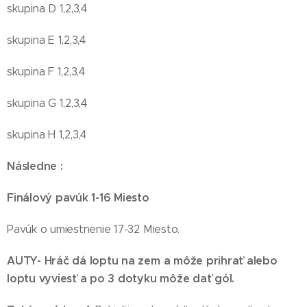
skupina D 1,2,3,4
skupina E 1,2,3,4
skupina F 1,2,3,4
skupina G 1,2,3,4
skupina H 1,2,3,4
Následne :
Finálový pavúk 1-16 Miesto
Pavúk o umiestnenie 17-32 Miesto.
AUTY
- Hráč dá loptu na zem a môže prihrať alebo
loptu vyviesť a po 3 dotyku môže dať gól.