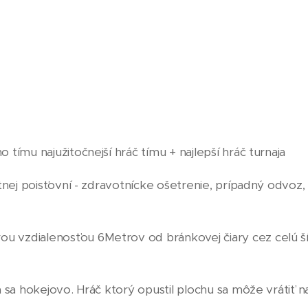
tímu najužitočnejší hráč tímu + najlepší hráč turnaja
nej poisťovní - zdravotnícke ošetrenie, prípadný odvoz, l
u vzdialenosťou 6Metrov od bránkovej čiary cez celú šír
 sa hokejovo. Hráč ktorý opustil plochu sa môže vrátiť na