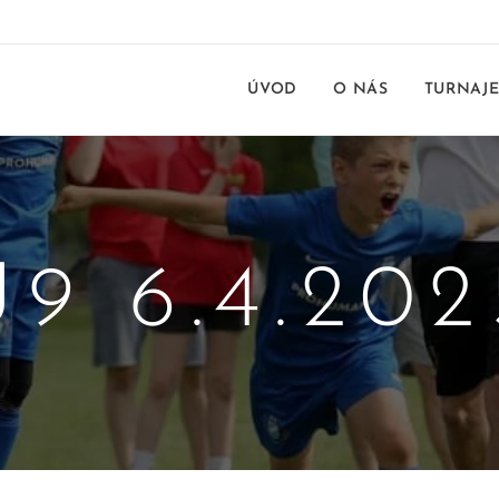
ÚVOD
O NÁS
TURNAJ
U9 6.4.202