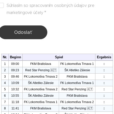
Súhlasím so spracovaním osobných údajov pre
marketingové účely
Odoslať