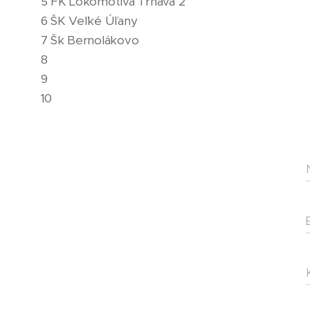
5 FK Lokomotíva Trnava 2
6 ŠK Veľké Úľany
7 Šk Bernolákovo
8
9
10