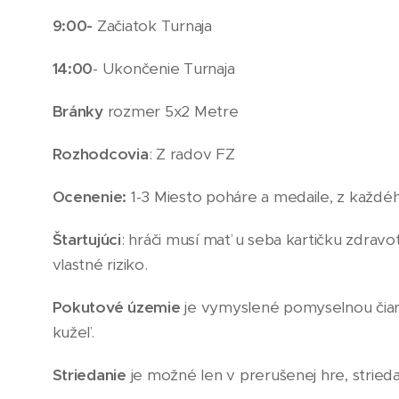
9:00-
Začiatok Turnaja
14:00
- Ukončenie Turnaja
Bránky
rozmer 5x2 Metre
Rozhodcovia
: Z radov FZ
Ocenenie:
1-3 Miesto poháre a medaile, z každého 
Štartujúci
: hráči musí mať u seba kartičku zdravot
vlastné riziko.
Pokutové územie
je vymyslené pomyselnou čiaro
kužeľ.
Striedanie
je možné len v prerušenej hre, strieda