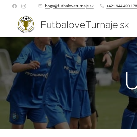
bogy@futbaloveturnaje.sk
+421 944 490 178
FutbaloveTurnaje.sk