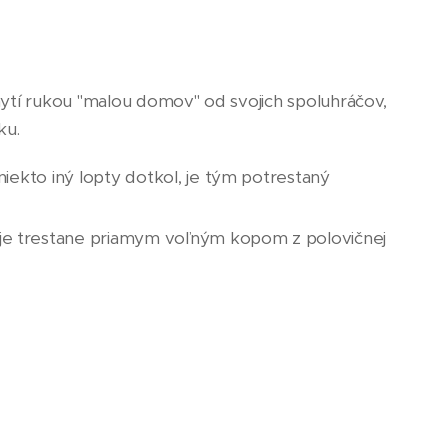
chytí rukou "malou domov" od svojich spoluhráčov,
ku.
niekto iný lopty dotkol, je tým potrestaný
 je trestane priamym voľným kopom z polovičnej