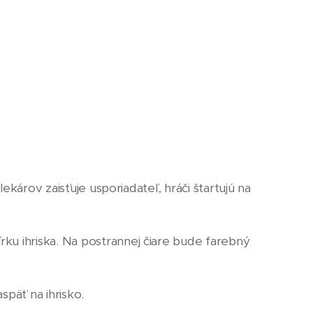
ekárov zaisťuje usporiadateľ, hráči štartujú na
ku ihriska. Na postrannej čiare bude farebný
späť na ihrisko.