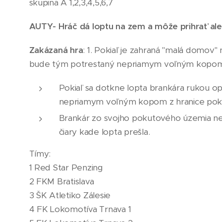
skupina A 1,2,3,4,5,6,7
AUTY
-
Hráč dá loptu na zem a môže prihrať al
Zakázaná hra
: 1. Pokiaľ je zahraná "malá domov"
bude tým potrestaný nepriamym voľným kopom z h
Pokiaľ sa dotkne lopta brankára rukou opa
nepriamym voľným kopom z hranice pokuto
Brankár zo svojho pokutového územia ne
čiary kade lopta prešla.
Tímy:
1 Red Star Penzing 🇦🇹
2 FKM Bratislava
3 ŠK Atletiko Zálesie
4 FK Lokomotíva Trnava 1