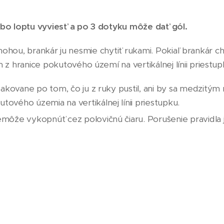
ebo loptu vyviesť a po 3 dotyku môže dať gól.
 nohou, brankár ju nesmie chytiť rukami. Pokiaľ brankár 
ranice pokutového území na vertikálnej línii priestup
kovane po tom, čo ju z ruky pustil, ani by sa medzitým 
vého územia na vertikálnej línii priestupku.
môže vykopnúť cez polovičnú čiaru. Porušenie pravidla