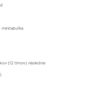
od
 minitabuľka
kov (12 tímov) následne
)