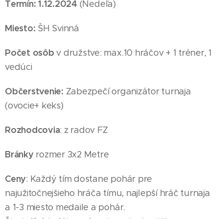
Termín: 1
.12
.2024
(Nedeľa
)
Miesto:
ŠH Svinná
Počet osôb
v družstve: max.10 hráčov + 1 tréner, 1
vedúci
Občerstvenie:
Zabezpečí organizátor turnaja
(ovocie+ keks)
Rozhodcovia
: z radov FZ
Bránky
rozmer 3x2 Metre
Ceny
: Každý tím dostane pohár pre
najužitočnejšieho hráča tímu, najlepší hráč turnaja
a 1-3 miesto medaile
a pohár
.