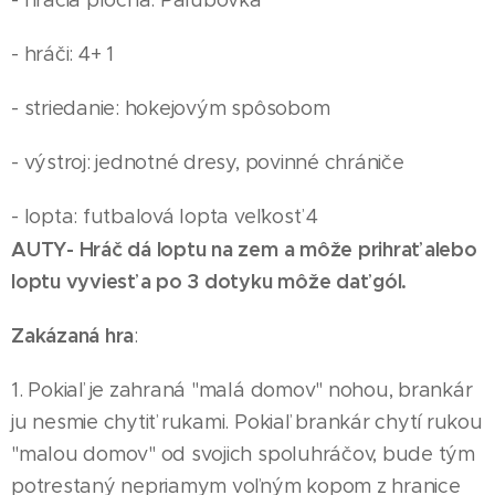
- hracia plocha: Palubovka
- hráči: 4+ 1
- striedanie: hokejovým spôsobom
- výstroj: jednotné dresy, povinné chrániče
- lopta: futbalová lopta veľkosť 4
AUTY- Hráč dá loptu na zem a môže prihrať alebo
loptu vyviesť a po 3 dotyku môže dať gól.
Zakázaná hra
:
1. Pokiaľ je zahraná "malá domov" nohou, brankár
ju nesmie chytiť rukami. Pokiaľ brankár chytí rukou
"malou domov" od svojich spoluhráčov, bude tým
potrestaný nepriamym voľným kopom z hranice