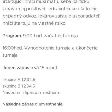
Štartujúci
: hráči musí mať u seba kartičku
zdravotnej poisťovní - zdravotnícke ošetrenie,
prípadný odvoz, lekárov zaisťuje usporiadateľ,
hráči štartujú na vlastné riziko.
Program
: 9:00 hod. začiatok turnaja
16
:00hod. Vyhodnotenie turnaja a ukončenie
turnaja
Jeden zápas trvá
15 minút
skupina A 1,2,3,4,5
skupina B 1,2,3,4,5
Následne zápas o umiestnenie
Následne zápas o umiestnenie.