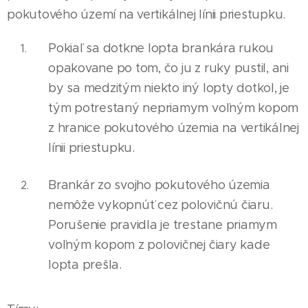
pokutového území na vertikálnej línii priestupku.
Pokiaľ sa dotkne lopta brankára rukou
opakovane po tom, čo ju z ruky pustil, ani
by sa medzitým niekto iný lopty dotkol, je
tým potrestaný nepr
i
amym voľným kopom
z hranice pokutového územ
i
a na vertikálnej
línii priestupku.
Brankár zo svojho pokutového územia
nemôže vykopnúť cez polovičnú čiaru.
Porušenie pravidla je trestane priamym
voľným kopom z polovičnej čiary kade
lopta prešla.