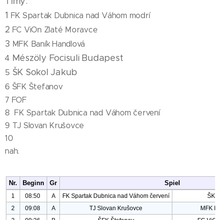
Tímy:
1
FK Spartak Dubnica nad Váhom modrí
2
FC ViOn Zlaté Moravce
3
MFK Baník Handlová
Mészöly Focisuli Budapest 🇭🇺
4
ŠK Sokol Jakub
5
6 ŠFK Štefanov
7 FOF
8 FK Spartak Dubnica nad Váhom červení
9 TJ Slovan Krušovce
10
nah.