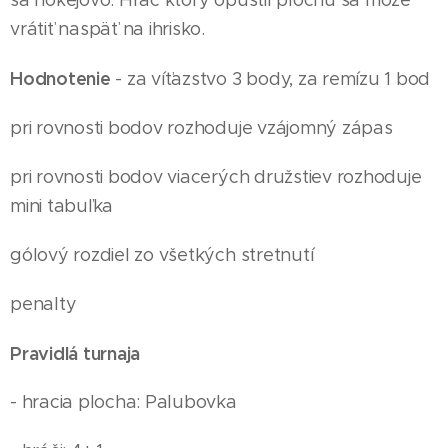
sa hokejovo. Hráč ktorý opustil plochu sa môže
vrátiť naspäť na ihrisko.
Hodnotenie
- za víťazstvo 3 body, za remízu 1 bod
pri rovnosti bodov rozhoduje vzájomný zápas
pri rovnosti bodov viacerých družstiev rozhoduje
mini tabuľka
gólový rozdiel zo všetkých stretnutí
penalty
Pravidlá turnaja
- hracia plocha: Palubovka