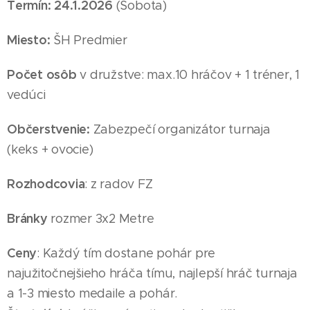
Termín: 24
.1
.2026
(Sobota
)
Miesto:
ŠH Predmier
Počet osôb
v družstve: max.10 hráčov + 1 tréner, 1
vedúci
Občerstvenie:
Zabezpečí organizátor turnaja
(keks + ovocie)
Rozhodcovia
: z radov FZ
Bránky
rozmer 3x2 Metre
Ceny
: Každý tím dostane pohár pre
najužitočnejšieho hráča tímu, najlepší hráč turnaja
a 1-3 miesto medaile
a pohár
.