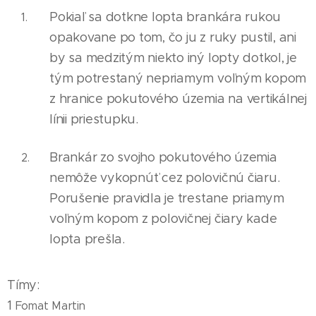
Pokiaľ sa dotkne lopta brankára rukou
opakovane po tom, čo ju z ruky pustil, ani
by sa medzitým niekto iný lopty dotkol, je
tým potrestaný nepr
i
amym voľným kopom
z hranice pokutového územ
i
a na vertikálnej
línii priestupku.
Brankár zo svojho pokutového územia
nemôže vykopnúť cez polovičnú čiaru.
Porušenie pravidla je trestane priamym
voľným kopom z polovičnej čiary kade
lopta prešla.
Tímy:
1
Fomat Martin