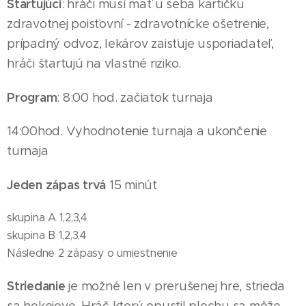
Štartujúci
: hráči musí mať u seba kartičku
zdravotnej poisťovní - zdravotnícke ošetrenie,
prípadný odvoz, lekárov zaisťuje usporiadateľ,
hráči štartujú na vlastné riziko.
Program
: 8:00 hod. začiatok turnaja
14
:00hod. Vyhodnotenie turnaja a ukončenie
turnaja
Jeden zápas trvá
15 minút
skupina A 1,2,3,4
skupina B 1,2,3,4
Následne 2 zápasy o umiestnenie
Striedanie
je možné len v prerušenej hre, strieda